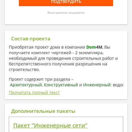
Ваши данные защищены
Состав проекта
Приобретая проект дома в компании
Dom
4
M
, Вы
получаете комплект чертежей - 2 экземпляра,
необходимый для проведения строительных работ и
беспрепятственного получения разрешения на
строительство.
Проект содержит три раздела –
Архитектурный
,
Конструктивный
и
Инженерный:
водоснаб
отопление, вентиляция, канализация,
Прочитать полный текст
электроснабжение (приобретается за дополнительную
плату) + Пояснительная записка.
Дополнительные пакеты
1. Архитектурный раздел:
Общие данные по проекту
Пакет "Инженерные сети"
План координационных осей