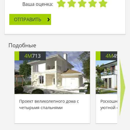
парень. – Я долго шел к твоему дому, и он
Ваша оценка:
прекрасен! И даже если ты не подаришь мне
вещие сны, то мой путь был проделан не зря.
ОТПРАВИТЬ
Красота твоего дома не сравнится ни с чем!
Фея взяла его руку и ответила:
- Твоя жизнь изменится. Ступай, храбрый
парень, и удача поведет тебя по жизни!
Подобные
Действительно, с тех пор жизнь крестьянина
изменилась: он стал состоятельным барином,
4M
713
4M
499
обзавелся капиталом и уважением. Но он изо
дня в день вспоминал белоснежный красивый
дом, словно талисман его удачи…
Проект великолепного дома с
Роскошный дом
четырьмя спальнями
уютной откры