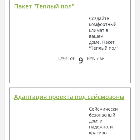
Пакет "Теплый пол"
Создайте
комфортный
климат в
вашем
доме. Пакет
"Теплый пол"
9
Цена
: от
BYN / м²
Адаптация проекта под сейсмозоны
Сейсмически
безопасный
дом: и
надежно, и
красиво