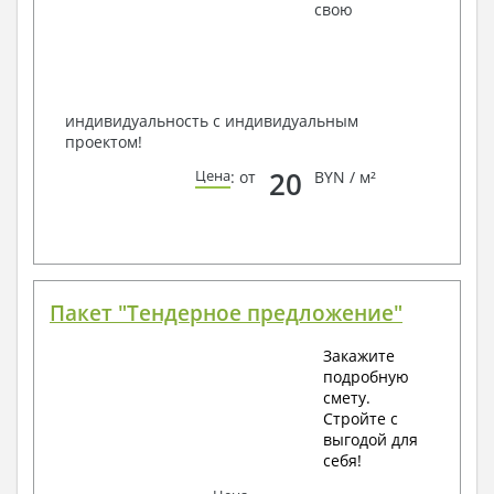
наших специалистов, Вы можете любым
свою
способом связи: закажите обратный звонок,
по viber, e-mail, телефон -
наши контакты
.
Всегда рады Вам помочь!
индивидуальность с индивидуальным
проектом!
20
Цена
: от
BYN / м²
Пакет "Тендерное предложение"
Закажите
подробную
смету.
Стройте с
выгодой для
себя!