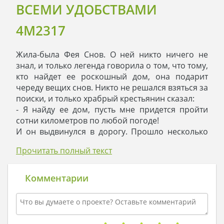
ВСЕМИ УДОБСТВАМИ
4M2317
Жила-была Фея Снов. О ней никто ничего не
знал, и только легенда говорила о том, что тому,
кто найдет ее роскошный дом, она подарит
череду вещих снов. Никто не решался взяться за
поиски, и только храбрый крестьянин сказал:
- Я найду ее дом, пусть мне придется пройти
сотни километров по любой погоде!
И он выдвинулся в дорогу. Прошло несколько
месяцев, и на горизонте парень увидел
Прочитать полный текст
белоснежные стены. Подойдя ближе, он увидел,
что у дома три этажа. Ореол шикарной,
сдержанной элегантности окутывал дом, и
Комментарии
крестьянин позвонил в звонок.
Дверь отворила скромная девушка и
посмотрела на него глубокими карими глазами.
- Здравствуй, Фея Снов, - без вступления сказал