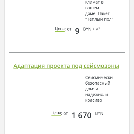
климат в
вашем
доме. Пакет
"Теплый пол"
9
Цена
: от
BYN / м²
Адаптация проекта под сейсмозоны
Сейсмически
безопасный
дом: и
надежно, и
красиво
1 670
Цена
: от
BYN