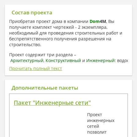
Состав проекта
Приобретая проект дома в компании
Dom
4
M
, Вы
получаете комплект чертежей - 2 экземпляра,
необходимый для проведения строительных работ и
беспрепятственного получения разрешения на
строительство.
Проект содержит три раздела –
Архитектурный
,
Конструктивный
и
Инженерный:
водоснаб
отопление, вентиляция, канализация,
Прочитать полный текст
электроснабжение (приобретается за дополнительную
плату) + Пояснительная записка.
Дополнительные пакеты
1. Архитектурный раздел:
Общие данные по проекту
Пакет "Инженерные сети"
План координационных осей
Поэтажные кладочные планы
Проект
Поэтажные маркировочные планы с
инженерных
экспликацией помещений
сетей
План кровли
позволит
Разрезы и состав конструкций