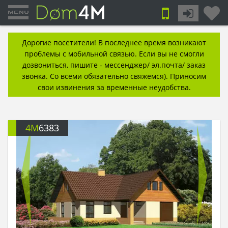
Дорогие посетители! В последнее время возникают
проблемы с мобильной связью. Если вы не смогли
дозвониться, пишите - мессенджер/ эл.почта/ заказ
звонка. Со всеми обязательно свяжемся). Приносим
свои извинения за временные неудобства.
4M
6383