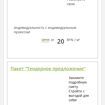
наших специалистов, Вы можете любым
свою
способом связи: закажите обратный звонок,
по viber, e-mail, телефон -
наши контакты
.
Всегда рады Вам помочь!
индивидуальность с индивидуальным
проектом!
20
Цена
: от
BYN / м²
Пакет "Тендерное предложение"
Закажите
подробную
смету.
Стройте с
выгодой для
себя!