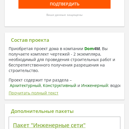
Ваши данные защищены
Состав проекта
Приобретая проект дома в компании
Dom
4
M
, Вы
получаете комплект чертежей - 2 экземпляра,
необходимый для проведения строительных работ и
беспрепятственного получения разрешения на
строительство.
Проект содержит три раздела –
Архитектурный
,
Конструктивный
и
Инженерный:
водоснаб
отопление, вентиляция, канализация,
Прочитать полный текст
электроснабжение (приобретается за дополнительную
плату) + Пояснительная записка.
Дополнительные пакеты
1. Архитектурный раздел:
Общие данные по проекту
Пакет "Инженерные сети"
План координационных осей