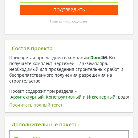
Ваши данные защищены
Состав проекта
Приобретая проект дома в компании
Dom
4
M
, Вы
получаете комплект чертежей - 2 экземпляра,
необходимый для проведения строительных работ и
беспрепятственного получения разрешения на
строительство.
Проект содержит три раздела –
Архитектурный
,
Конструктивный
и
Инженерный:
водоснаб
отопление, вентиляция, канализация,
Прочитать полный текст
электроснабжение (приобретается за дополнительную
плату) + Пояснительная записка.
Дополнительные пакеты
1. Архитектурный раздел:
Общие данные по проекту