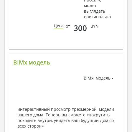
может
Ведомости расхода стали и бетона
выглядеть
3. Инженерный раздел (приобретается по желанию
оригинально
за дополнительную плату):
300
Цена
: от
BYN
Водоснабжение и канализация
Условные обозначения с общими данными
Поэтажная система водоснабжения и
канализации
Аксонометрическая схема водоснабжения и
канализации
BIMx модель
Узлы и спецификация материалов
Отопление, вентиляция
BIMx модель -
Условные обозначения с общими данными
Система вентиляции
Система отопления
Аксонометрическая схема системы отопления
Тепловая схема
интерактивный просмотр трехмерной модели
Спецификация материалов
вашего дома. Теперь вы сможете «покрутить,
Электротехнические решения:
походить внутри, увидеть ваш будущий Дом со
всех сторон»
Условные обозначения и общие данные