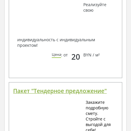
Получить профессиональную консультацию у
Реализуйте
наших специалистов, Вы можете любым
свою
способом связи: закажите обратный звонок,
по viber, e-mail, телефон -
наши контакты
.
Всегда рады Вам помочь!
индивидуальность с индивидуальным
проектом!
20
Цена
: от
BYN / м²
Пакет "Тендерное предложение"
Закажите
подробную
смету.
Стройте с
выгодой для
себя!