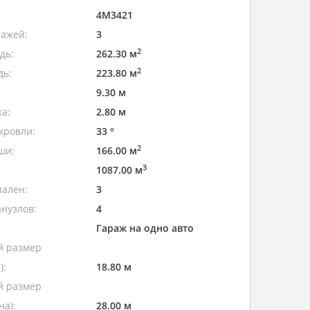
4M3421
тажей:
3
2
дь:
262.30 м
2
дь:
223.80 м
9.30 м
а:
2.80 м
кровли:
33 °
2
ши:
166.00 м
3
1087.00 м
пален:
3
нузлов:
4
Гараж на одно авто
 размер
):
18.80 м
 размер
а):
28.00 м