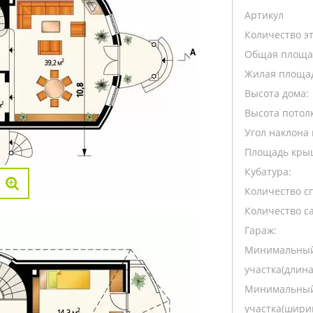
Артикул
Количество э
Общая площа
Жилая площа
Высота дома:
Высота потолк
Угол наклона 
Площадь кры
Кубатура:
Количество с
Количество са
Гараж:
Минимальный
участка(длина
Минимальный
участка(ширин