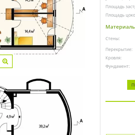
Площадь заст
Площадь цоко
Материалы
Стены:
Перекрытие:
Кровля:
Фундамент:
П