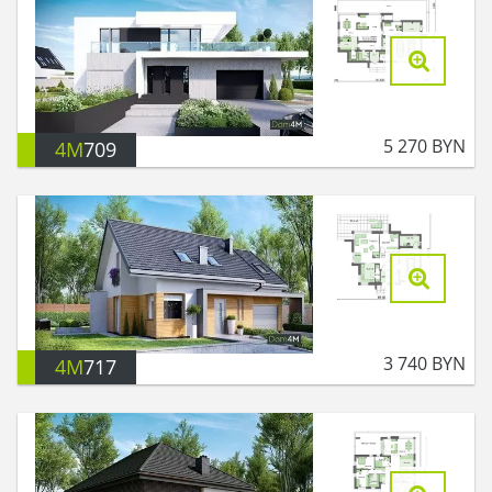
5 270
BYN
4M
709
3 740
BYN
4M
717