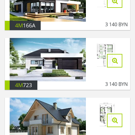
3 140
BYN
4M
166A
3 140
BYN
4M
723