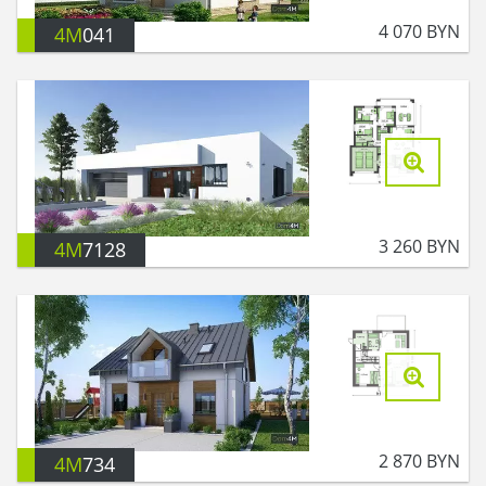
4 070
BYN
4M
041
3 260
BYN
4M
7128
2 870
BYN
4M
734