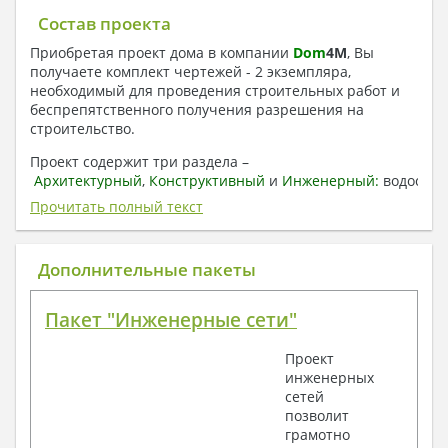
Состав проекта
Приобретая проект дома в компании
Dom
4
M
, Вы
получаете комплект чертежей - 2 экземпляра,
необходимый для проведения строительных работ и
беспрепятственного получения разрешения на
строительство.
Проект содержит три раздела –
Архитектурный
,
Конструктивный
и
Инженерный:
водоснаб
отопление, вентиляция, канализация,
Прочитать полный текст
электроснабжение (приобретается за дополнительную
плату) + Пояснительная записка.
Дополнительные пакеты
1. Архитектурный раздел:
Общие данные по проекту
Пакет "Инженерные сети"
План координационных осей
Поэтажные кладочные планы
Проект
Поэтажные маркировочные планы с
инженерных
экспликацией помещений
сетей
План кровли
позволит
Разрезы и состав конструкций
грамотно
Фасады с ведомостью внешних отделок