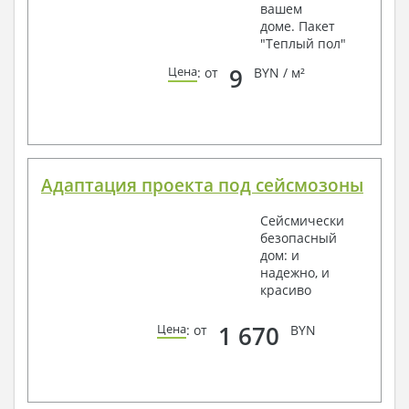
вашем
доме. Пакет
"Теплый пол"
9
Цена
: от
BYN / м²
Адаптация проекта под сейсмозоны
Сейсмически
безопасный
дом: и
надежно, и
красиво
1 670
Цена
: от
BYN