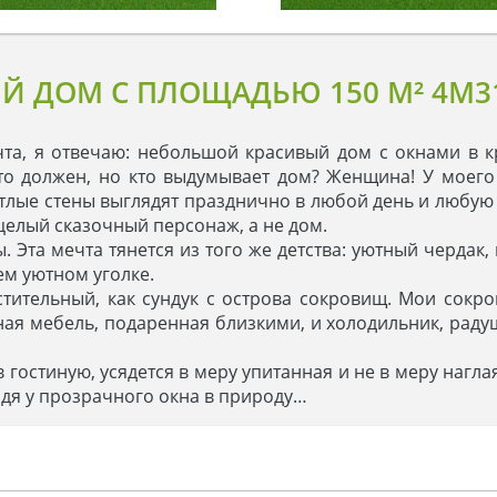
 ДОМ С ПЛОЩАДЬЮ 150 M² 4M3
чта, я отвечаю: небольшой красивый дом с окнами в к
-то должен, но кто выдумывает дом? Женщина! У моег
тлые стены выглядят празднично в любой день и любую 
целый сказочный персонаж, а не дом.
Эта мечта тянется из того же детства: уютный чердак
ем уютном уголке.
тительный, как сундук с острова сокровищ. Мои сокр
ая мебель, подаренная близкими, и холодильник, рад
в гостиную, усядется в меру упитанная и не в меру наг
сидя у прозрачного окна в природу…