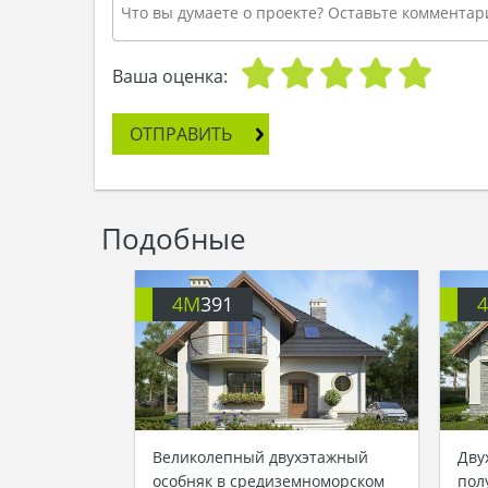
Ваша оценка:
ОТПРАВИТЬ
Подобные
4M
391
Великолепный двухэтажный
Дву
особняк в средиземноморском
пол