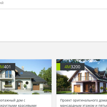
4M
401
4M
3200
хэтажный дом с
Проект оригинального дома
укруглыми красивыми
мансардным этажом и пять