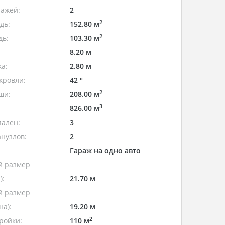
тажей:
2
2
дь:
152.80 м
2
дь:
103.30 м
8.20 м
а:
2.80 м
кровли:
42 °
2
ши:
208.00 м
3
826.00 м
пален:
3
нузлов:
2
Гараж на одно авто
 размер
):
21.70 м
 размер
а):
19.20 м
2
ройки:
110 м