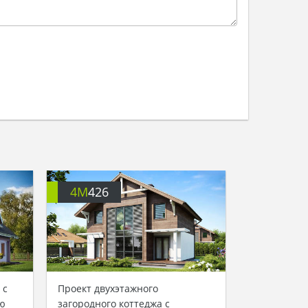
4M
426
 с
Проект двухэтажного
ю
загородного коттеджа с