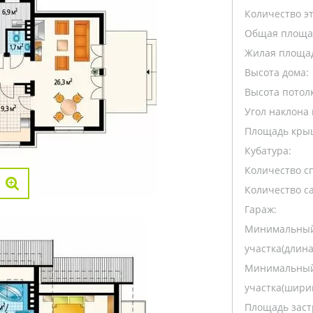
Количество э
Общая площа
Жилая площа
Высота дома:
Высота потолк
Угол наклона 
Площадь кры
Кубатура:
Количество с
Количество са
Гараж:
Минимальный
участка(длина
Минимальный
участка(ширин
Площадь заст