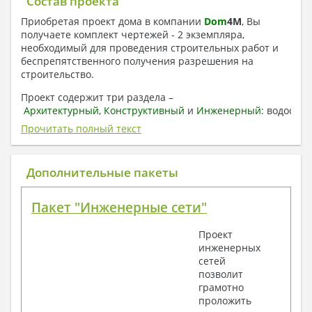
Состав проекта
Приобретая проект дома в компании
Dom
4
M
, Вы
получаете комплект чертежей - 2 экземпляра,
необходимый для проведения строительных работ и
беспрепятственного получения разрешения на
строительство.
Проект содержит три раздела –
Архитектурный
,
Конструктивный
и
Инженерный:
водоснаб
отопление, вентиляция, канализация,
Прочитать полный текст
электроснабжение (приобретается за дополнительную
плату) + Пояснительная записка.
Дополнительные пакеты
1. Архитектурный раздел:
Общие данные по проекту
Пакет "Инженерные сети"
План координационных осей
Поэтажные кладочные планы
Проект
Поэтажные маркировочные планы с
инженерных
экспликацией помещений
сетей
План кровли
позволит
Разрезы и состав конструкций
грамотно
Фасады с ведомостью внешних отделок
проложить
Элементы проемов – спецификация