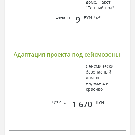
доме. Пакет
"Теплый пол"
9
Цена
: от
BYN / м²
Адаптация проекта под сейсмозоны
Сейсмически
безопасный
дом: и
надежно, и
красиво
1 670
Цена
: от
BYN