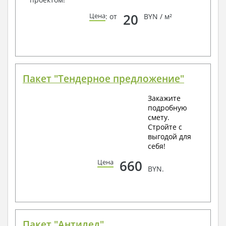
20
Цена
: от
BYN / м²
Пакет "Тендерное предложение"
Закажите
подробную
смету.
Стройте с
выгодой для
себя!
660
Цена
BYN.
Пакет "Антилед"