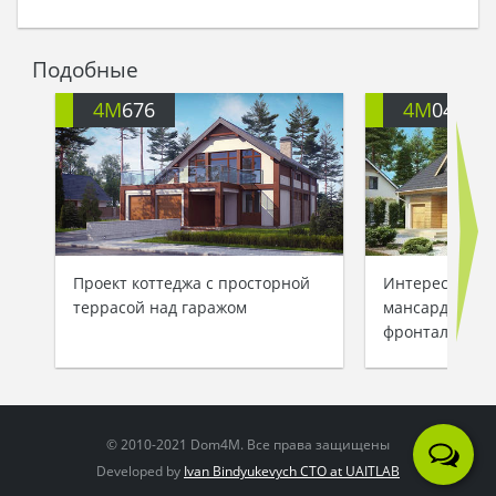
Подобные
4M
676
4M
049
Проект коттеджа с просторной
Интересный п
террасой над гаражом
мансардного д
фронтальным 
© 2010-2021 Dom4M. Все права защищены
Developed by
Ivan Bindyukevych CTO at UAITLAB