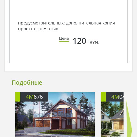
предусмотрительных: дополнительная копия
проекта с печатью
120
Цена
BYN.
Подобные
4M
676
4M
049