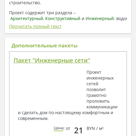
строительство.
Проект содержит три раздела –
Архитектурный
,
Конструктивный
и
Инженерный:
водоснаб
отопление, вентиляция, канализация,
Прочитать полный текст
электроснабжение (приобретается за дополнительную
плату) + Пояснительная записка.
Дополнительные пакеты
1. Архитектурный раздел:
Общие данные по проекту
Пакет "Инженерные сети"
План координационных осей
Поэтажные кладочные планы
Проект
Поэтажные маркировочные планы с
инженерных
экспликацией помещений
сетей
План кровли
позволит
Разрезы и состав конструкций
грамотно
Фасады с ведомостью внешних отделок
проложить
Элементы проемов – спецификация
коммуникации
Ведомость перемычек – сечения и
и сделать дом по-настоящему комфортным и
спецификация
современным.
Экспликация полов
Объемы основных строительных материалов
21
Цена
: от
BYN / м²
Архитектурные узлы в конструкциях