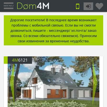
Дорогие посетители! В последнее время возникают
проблемы с мобильной связью. Если вы не смогли
дозвониться, пишите - мессенджер/ эл.почта/ заказ
звонка. Со всеми обязательно свяжемся). Приносим
свои извинения за временные неудобства.
4M
6121