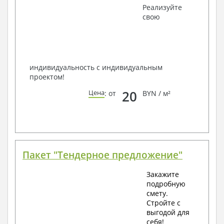
Получить профессиональную консультацию у
Реализуйте
наших специалистов, Вы можете любым
свою
способом связи: закажите обратный звонок,
по viber, e-mail, телефон -
наши контакты
.
Всегда рады Вам помочь!
индивидуальность с индивидуальным
проектом!
20
Цена
: от
BYN / м²
Пакет "Тендерное предложение"
Закажите
подробную
смету.
Стройте с
выгодой для
себя!