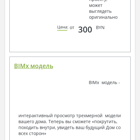
может
Ведомости расхода стали и бетона
выглядеть
3. Инженерный раздел (приобретается по желанию
оригинально
за дополнительную плату):
300
Цена
: от
BYN
Водоснабжение и канализация
Условные обозначения с общими данными
Поэтажная система водоснабжения и
канализации
Аксонометрическая схема водоснабжения и
канализации
BIMx модель
Узлы и спецификация материалов
Отопление, вентиляция
BIMx модель -
Условные обозначения с общими данными
Система вентиляции
Система отопления
Аксонометрическая схема системы отопления
Тепловая схема
интерактивный просмотр трехмерной модели
Спецификация материалов
вашего дома. Теперь вы сможете «покрутить,
Электротехнические решения:
походить внутри, увидеть ваш будущий Дом со
всех сторон»
Условные обозначения и общие данные