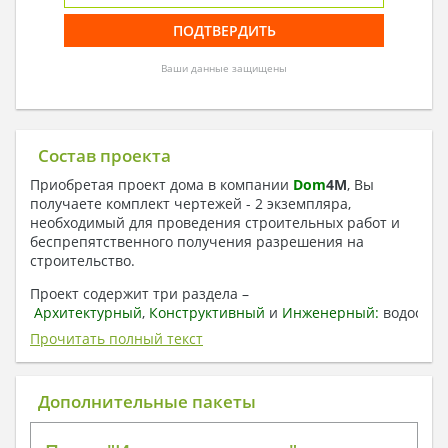
Ваши данные защищены
Состав проекта
Приобретая проект дома в компании
Dom
4
M
, Вы
получаете комплект чертежей - 2 экземпляра,
необходимый для проведения строительных работ и
беспрепятственного получения разрешения на
строительство.
Проект содержит три раздела –
Архитектурный
,
Конструктивный
и
Инженерный:
водоснаб
отопление, вентиляция, канализация,
Прочитать полный текст
электроснабжение (приобретается за дополнительную
плату) + Пояснительная записка.
Дополнительные пакеты
1. Архитектурный раздел:
Общие данные по проекту