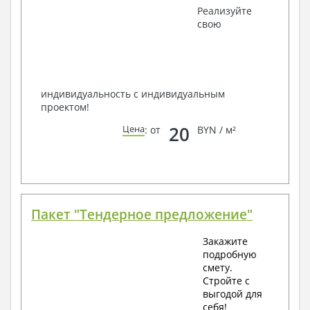
Получить профессиональную консультацию у
Реализуйте
наших специалистов, Вы можете любым
свою
способом связи: закажите обратный звонок,
по viber, e-mail, телефон -
наши контакты
.
Всегда рады Вам помочь!
индивидуальность с индивидуальным
проектом!
20
Цена
: от
BYN / м²
Пакет "Тендерное предложение"
Закажите
подробную
смету.
Стройте с
выгодой для
себя!