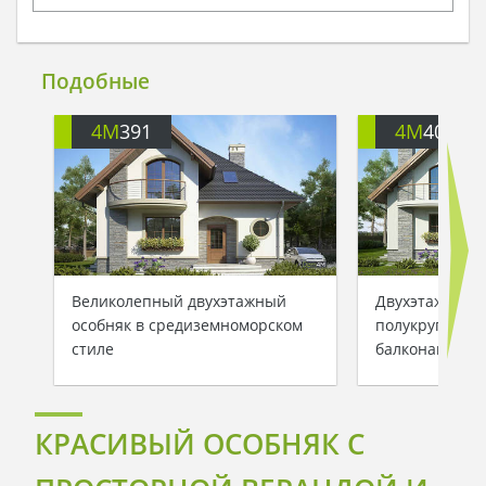
Подобные
4M
391
4M
401
Великолепный двухэтажный
Двухэтажный 
особняк в средиземноморском
полукруглыми
стиле
балконами
КРАСИВЫЙ ОСОБНЯК С