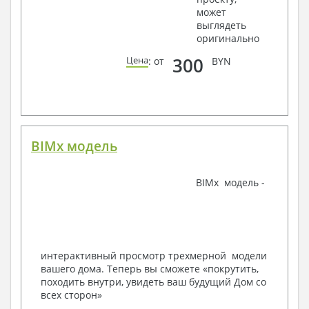
может
Ведомости расхода стали и бетона
выглядеть
3. Инженерный раздел (приобретается по желанию
оригинально
за дополнительную плату):
300
Цена
: от
BYN
Водоснабжение и канализация
Условные обозначения с общими данными
Поэтажная система водоснабжения и
канализации
Аксонометрическая схема водоснабжения и
канализации
BIMx модель
Узлы и спецификация материалов
Отопление, вентиляция
BIMx модель -
Условные обозначения с общими данными
Система вентиляции
Система отопления
Аксонометрическая схема системы отопления
Тепловая схема
интерактивный просмотр трехмерной модели
Спецификация материалов
вашего дома. Теперь вы сможете «покрутить,
Электротехнические решения:
походить внутри, увидеть ваш будущий Дом со
всех сторон»
Условные обозначения и общие данные