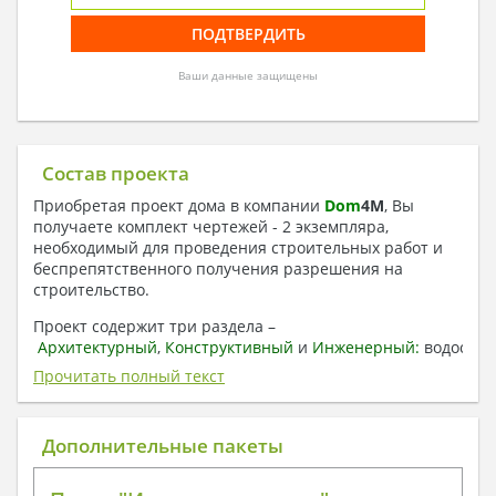
Ваши данные защищены
Состав проекта
Приобретая проект дома в компании
Dom
4
M
, Вы
получаете комплект чертежей - 2 экземпляра,
необходимый для проведения строительных работ и
беспрепятственного получения разрешения на
строительство.
Проект содержит три раздела –
Архитектурный
,
Конструктивный
и
Инженерный:
водоснаб
отопление, вентиляция, канализация,
Прочитать полный текст
электроснабжение (приобретается за дополнительную
плату) + Пояснительная записка.
Дополнительные пакеты
1. Архитектурный раздел:
Общие данные по проекту