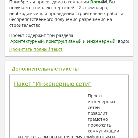
Приобретая проект дома в компании
Dom
4
M
, Вы
получаете комплект чертежей - 2 экземпляра,
необходимый для проведения строительных работ и
беспрепятственного получения разрешения на
строительство.
Проект содержит три раздела –
Архитектурный
,
Конструктивный
и
Инженерный:
водоснаб
отопление, вентиляция, канализация,
Прочитать полный текст
электроснабжение (приобретается за дополнительную
плату) + Пояснительная записка.
Дополнительные пакеты
1. Архитектурный раздел:
Общие данные по проекту
Пакет "Инженерные сети"
План координационных осей
Поэтажные кладочные планы
Проект
Поэтажные маркировочные планы с
инженерных
экспликацией помещений
сетей
План кровли
позволит
Разрезы и состав конструкций
грамотно
Фасады с ведомостью внешних отделок
проложить
Элементы проемов – спецификация
коммуникации
Ведомость перемычек – сечения и
и сделать дом по-настоящему комфортным и
спецификация