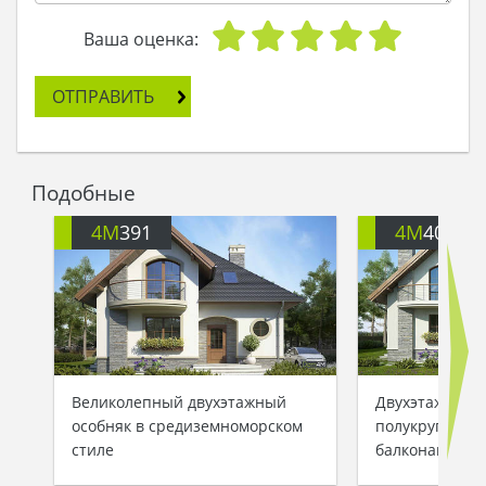
Ваша оценка:
ОТПРАВИТЬ
Подобные
4M
391
4M
401
Великолепный двухэтажный
Двухэтажный 
особняк в средиземноморском
полукруглыми
стиле
балконами