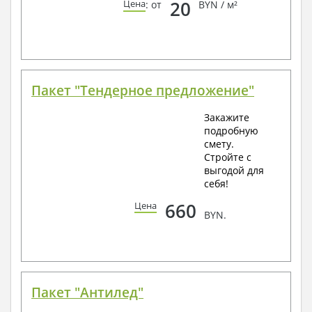
20
Цена
: от
BYN / м²
Пакет "Тендерное предложение"
Закажите
подробную
смету.
Стройте с
выгодой для
себя!
660
Цена
BYN.
Пакет "Антилед"