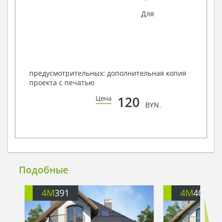
Для
предусмотрительных: дополнительная копия
проекта с печатью
120
Цена
BYN.
Подобные
4M
391
4M
401