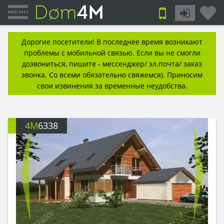
Дорогие посетители! В последнее время возникают
проблемы с мобильной связью. Если вы не смогли
дозвониться, пишите - мессенджер/ эл.почта/ заказ
звонка. Со всеми обязательно свяжемся). Приносим
свои извинения за временные неудобства.
4M
6338