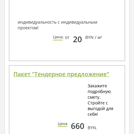
по viber, e-mail, телефон -
наши контакты
.
Всегда рады Вам помочь!
индивидуальность с индивидуальным
проектом!
20
Цена
: от
BYN / м²
Пакет "Тендерное предложение"
Закажите
подробную
смету.
Стройте с
выгодой для
себя!
660
Цена
BYN.