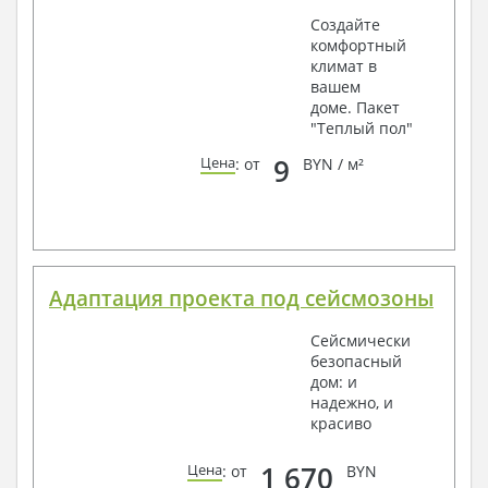
Создайте
комфортный
климат в
вашем
доме. Пакет
"Теплый пол"
9
Цена
: от
BYN / м²
Адаптация проекта под сейсмозоны
Сейсмически
безопасный
дом: и
надежно, и
красиво
1 670
Цена
: от
BYN