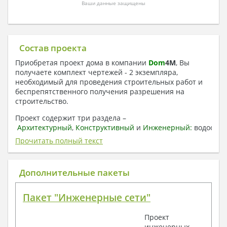
Ваши данные защищены
Состав проекта
Приобретая проект дома в компании
Dom
4
M
, Вы
получаете комплект чертежей - 2 экземпляра,
необходимый для проведения строительных работ и
беспрепятственного получения разрешения на
строительство.
Проект содержит три раздела –
Архитектурный
,
Конструктивный
и
Инженерный:
водоснаб
отопление, вентиляция, канализация,
Прочитать полный текст
электроснабжение (приобретается за дополнительную
плату) + Пояснительная записка.
Дополнительные пакеты
1. Архитектурный раздел:
Общие данные по проекту
Пакет "Инженерные сети"
План координационных осей
Поэтажные кладочные планы
Проект
Поэтажные маркировочные планы с
инженерных