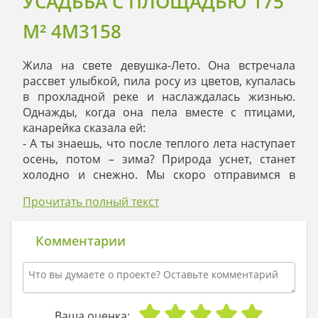
УСАДЬБА С ПЛОЩАДЬЮ 175
M² 4M3158
Жила на свете девушка-Лето. Она встречала
рассвет улыбкой, пила росу из цветов, купалась
в прохладной реке и наслаждалась жизнью.
Однажды, когда она пела вместе с птицами,
канарейка сказала ей:
- А ты знаешь, что после теплого лета наступает
осень, потом – зима? Природа уснет, станет
холодно и снежно. Мы скоро отправимся в
полет на Юг. Ты – с нами?
Прочитать полный текст
Девушка-Лето задумалась: она ведь не птица, и
не улетит от холодов в далекие страны. Тогда
девушка-Лето пошла на свою любимую поляну,
Комментарии
села у старого мудрого дерева и сказала:
- Ах, дорогое дерево! Ты все лето укрывало меня
в своей тени от жаркого солнца, но ты не
укроешь меня от лютой зимы. Что же мне
делать?
Ваша оценка: