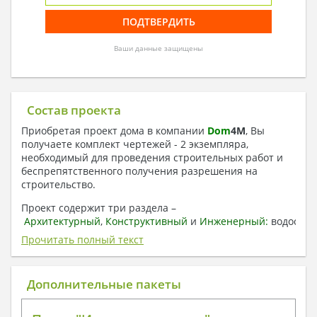
Ваши данные защищены
Состав проекта
Приобретая проект дома в компании
Dom
4
M
, Вы
получаете комплект чертежей - 2 экземпляра,
необходимый для проведения строительных работ и
беспрепятственного получения разрешения на
строительство.
Проект содержит три раздела –
Архитектурный
,
Конструктивный
и
Инженерный:
водоснаб
отопление, вентиляция, канализация,
Прочитать полный текст
электроснабжение (приобретается за дополнительную
плату) + Пояснительная записка.
Дополнительные пакеты
1. Архитектурный раздел:
Общие данные по проекту