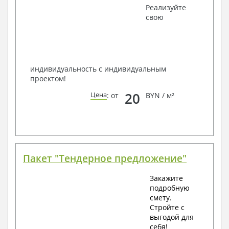
Получить профессиональную консультацию у
Реализуйте
наших специалистов, Вы можете любым
свою
способом связи: закажите обратный звонок,
по viber, e-mail, телефон -
наши контакты
.
Всегда рады Вам помочь!
индивидуальность с индивидуальным
проектом!
20
Цена
: от
BYN / м²
Пакет "Тендерное предложение"
Закажите
подробную
смету.
Стройте с
выгодой для
себя!