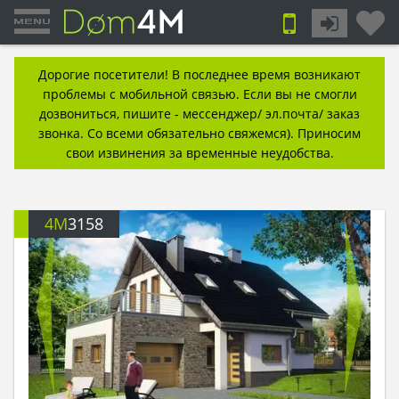
Дорогие посетители! В последнее время возникают
проблемы с мобильной связью. Если вы не смогли
дозвониться, пишите - мессенджер/ эл.почта/ заказ
звонка. Со всеми обязательно свяжемся). Приносим
свои извинения за временные неудобства.
4M
3158