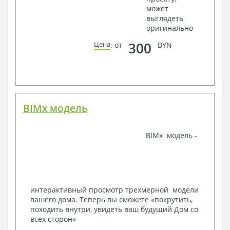
может
Ведомости расхода стали и бетона
выглядеть
3. Инженерный раздел (приобретается по желанию
оригинально
за дополнительную плату):
300
Цена
: от
BYN
Водоснабжение и канализация
Условные обозначения с общими данными
Поэтажная система водоснабжения и
канализации
Аксонометрическая схема водоснабжения и
канализации
BIMx модель
Узлы и спецификация материалов
Отопление, вентиляция
BIMx модель -
Условные обозначения с общими данными
Система вентиляции
Система отопления
Аксонометрическая схема системы отопления
Тепловая схема
интерактивный просмотр трехмерной модели
Спецификация материалов
вашего дома. Теперь вы сможете «покрутить,
Электротехнические решения:
походить внутри, увидеть ваш будущий Дом со
всех сторон»
Условные обозначения и общие данные