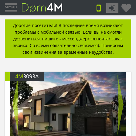
Дорогие посетители! В последнее время возникают
проблемы с мобильной связью. Если вы не смогли
дозвониться, пишите - мессенджер/ эл.почта/ заказ
звонка. Со всеми обязательно свяжемся). Приносим
свои извинения за временные неудобства.
4M
3093A