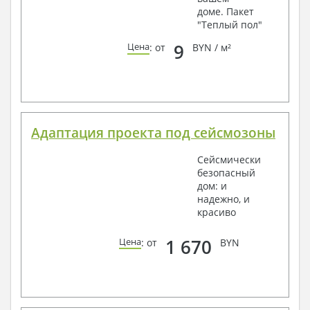
доме. Пакет
"Теплый пол"
9
Цена
: от
BYN / м²
Адаптация проекта под сейсмозоны
Сейсмически
безопасный
дом: и
надежно, и
красиво
1 670
Цена
: от
BYN