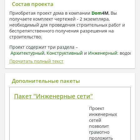
Состав проекта
Приобретая проект дома в компании
Dom
4
M
, Вы
получаете комплект чертежей - 2 экземпляра,
необходимый для проведения строительных работ и
беспрепятственного получения разрешения на
строительство.
Проект содержит три раздела –
Архитектурный
,
Конструктивный
и
Инженерный:
водоснаб
отопление, вентиляция, канализация,
Прочитать полный текст
электроснабжение (приобретается за дополнительную
плату) + Пояснительная записка.
Дополнительные пакеты
1. Архитектурный раздел:
Общие данные по проекту
Пакет "Инженерные сети"
План координационных осей
Поэтажные кладочные планы
Проект
Поэтажные маркировочные планы с
инженерных
экспликацией помещений
сетей
План кровли
позволит
Разрезы и состав конструкций
грамотно
Фасады с ведомостью внешних отделок
проложить
Элементы проемов – спецификация