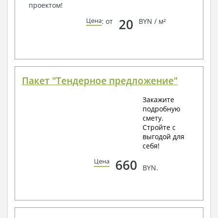
проектом!
20
Цена
: от
BYN / м²
Пакет "Тендерное предложение"
Закажите
подробную
смету.
Стройте с
выгодой для
себя!
660
Цена
BYN.