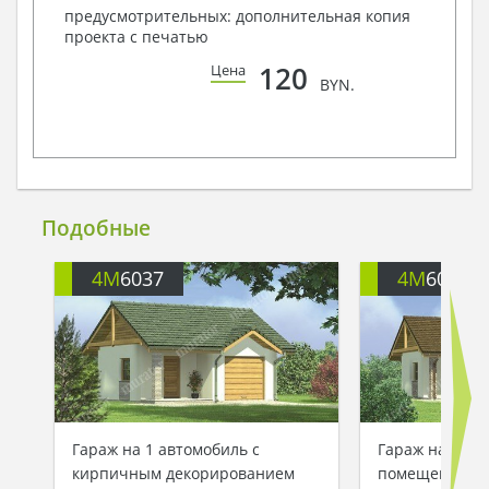
предусмотрительных: дополнительная копия
проекта с печатью
120
Цена
BYN.
Подобные
4M
6037
4M
6037A
Гараж на 1 автомобиль с
Гараж на 2 ав
кирпичным декорированием
помещением