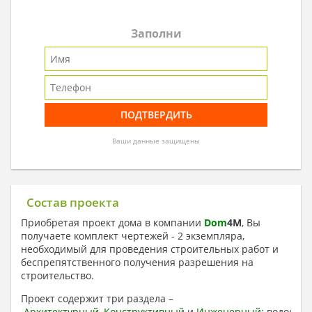
Заполни
Ваши данные защищены
Состав проекта
Приобретая проект дома в компании
Dom
4
M
, Вы
получаете комплект чертежей - 2 экземпляра,
необходимый для проведения строительных работ и
беспрепятственного получения разрешения на
строительство.
Проект содержит три раздела –
Архитектурный
,
Конструктивный
и
Инженерный:
водоснаб