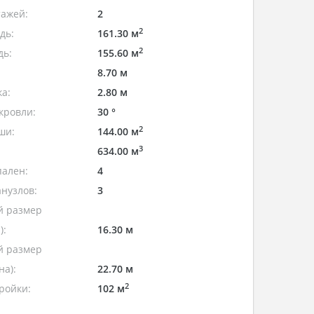
тажей:
2
2
дь:
161.30 м
2
дь:
155.60 м
8.70 м
а:
2.80 м
кровли:
30 °
2
ши:
144.00 м
3
634.00 м
пален:
4
нузлов:
3
 размер
):
16.30 м
 размер
а):
22.70 м
2
ройки:
102 м