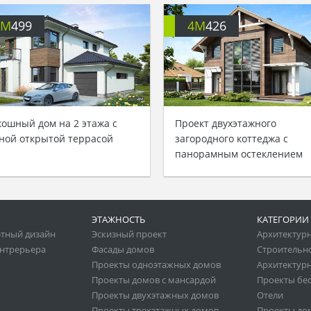
4M
499
4M
426
кошный дом на 2 этажа с
Проект двухэтажного
ной открытой террасой
загородного коттеджа с
панорамным остеклением
ЭТАЖНОСТЬ
КАТЕГОРИИ
тный дизайн
Эскизный проект
Архитектур
нтрерьера
Фасады домов
Строительн
Проекты одноэтажных домов
Архитектурн
Проекты домов с мансардой
Проекты бе
Проекты двухэтажных домов
Отели
Проекты трехэтажных домов
Проекты до