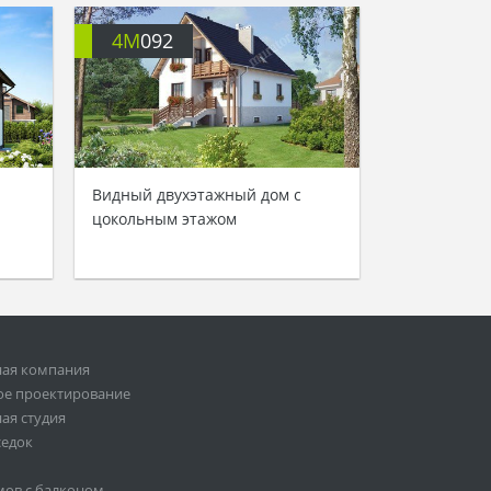
4M
092
Видный двухэтажный дом с
цокольным этажом
ная компания
ое проектирование
ая студия
седок
мов с балконом