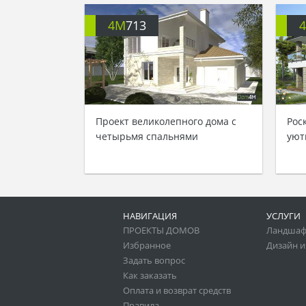
4M
713
Проект великолепного дома с
Рос
четырьмя спальнями
уют
НАВИГАЦИЯ
УСЛУГИ
ПРОЕКТЫ ДОМОВ
Ландшаф
Избранное
Дизайн и
Задать вопрос
Как заказать
Оплата и возврат средств
Правила