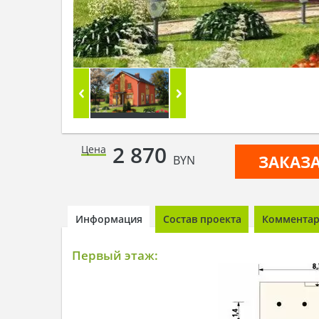
2 870
Цена
ЗАКАЗ
BYN
Информация
Состав проекта
Комментари
Первый этаж: