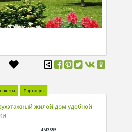
пакеты
Партнеры
вухэтажный жилой дом удобной
ки
4M3555