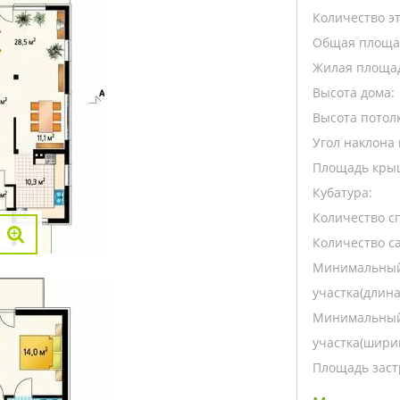
Количество э
Общая площа
Жилая площа
Высота дома:
Высота потолк
Угол наклона 
Площадь кры
Кубатура:
Количество с
Количество са
Минимальный
участка(длина
Минимальный
участка(ширин
Площадь заст