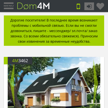
Дорогие посетители! В последнее время возникают
проблемы с мобильной связью. Если вы не смогли
дозвониться, пишите - мессенджер/ эл.почта/ заказ
звонка. Со всеми обязательно свяжемся). Приносим
свои извинения за временные неудобства.
4M
3462