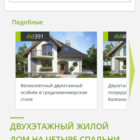
Подобные
4M
391
4M
401
Великолепный двухэтажный
Двухэтажный 
особняк в средиземноморском
полукруглыми
стиле
балконами
ДВУХЭТАЖНЫЙ ЖИЛОЙ
ДОМ НА ЧЕТЫРЕ СПАЛЬНИ