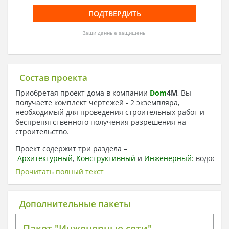
Ваши данные защищены
Состав проекта
Приобретая проект дома в компании
Dom
4
M
, Вы
получаете комплект чертежей - 2 экземпляра,
необходимый для проведения строительных работ и
беспрепятственного получения разрешения на
строительство.
Проект содержит три раздела –
Архитектурный
,
Конструктивный
и
Инженерный:
водоснаб
отопление, вентиляция, канализация,
Прочитать полный текст
электроснабжение (приобретается за дополнительную
плату) + Пояснительная записка.
Дополнительные пакеты
1. Архитектурный раздел:
Общие данные по проекту