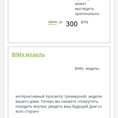
может
Ведомости расхода стали и бетона
выглядеть
3. Инженерный раздел (приобретается по желанию
оригинально
за дополнительную плату):
300
Цена
: от
BYN
Водоснабжение и канализация
Условные обозначения с общими данными
Поэтажная система водоснабжения и
канализации
Аксонометрическая схема водоснабжения и
канализации
BIMx модель
Узлы и спецификация материалов
Отопление, вентиляция
BIMx модель -
Условные обозначения с общими данными
Система вентиляции
Система отопления
Аксонометрическая схема системы отопления
Тепловая схема
интерактивный просмотр трехмерной модели
Спецификация материалов
вашего дома. Теперь вы сможете «покрутить,
Электротехнические решения:
походить внутри, увидеть ваш будущий Дом со
всех сторон»
Условные обозначения и общие данные