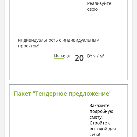
Получить профессиональную консультацию у
Реализуйте
наших специалистов, Вы можете любым
свою
способом связи: закажите обратный звонок,
по viber, e-mail, телефон -
наши контакты
.
Всегда рады Вам помочь!
индивидуальность с индивидуальным
проектом!
20
Цена
: от
BYN / м²
Пакет "Тендерное предложение"
Закажите
подробную
смету.
Стройте с
выгодой для
себя!