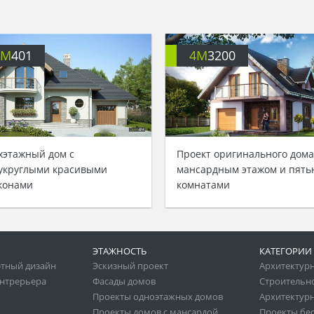
4M
401
4M
3200
хэтажный дом с
Проект оригинального дома
укруглыми красивыми
мансардным этажом и пять
конами
комнатами
ЭТАЖНОСТЬ
КАТЕГОРИИ
тный дизайн
Эскизный проект
Архитектур
нтрерьера
Фасады домов
Строительн
Проекты одноэтажных домов
Архитектурн
Проекты домов с мансардой
Проекты бе