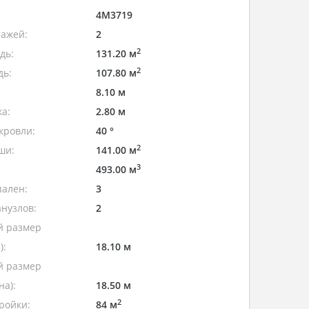
4M3719
тажей:
2
2
дь:
131.20 м
2
дь:
107.80 м
8.10 м
а:
2.80 м
кровли:
40 °
2
ши:
141.00 м
3
493.00 м
пален:
3
нузлов:
2
 размер
):
18.10 м
 размер
а):
18.50 м
2
ройки:
84 м