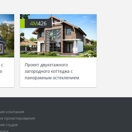
4M
426
 с
Проект двухэтажного
ю
загородного коттеджа с
панорамным остеклением
ная компания
ое проектирование
ая студия
седок