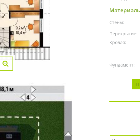
Материалы
Стены:
Перекрытие:
Кровля:
Фундамент:
П