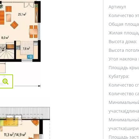
Артикул
Количество э
Общая площа
Жилая площа
Высота дома:
Высота потолк
Угол наклона 
Площадь кры
Кубатура:
Количество с
Количество са
Минимальный
участка(длина
Минимальный
участка(ширин
Площадь заст