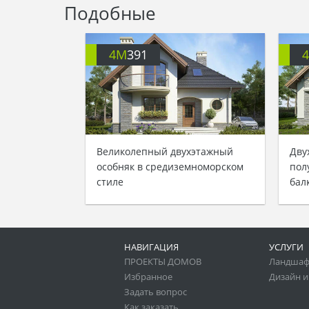
Подобные
4M
391
Великолепный двухэтажный
Дву
особняк в средиземноморском
пол
стиле
бал
НАВИГАЦИЯ
УСЛУГИ
ПРОЕКТЫ ДОМОВ
Ландшаф
Избранное
Дизайн и
Задать вопрос
Как заказать