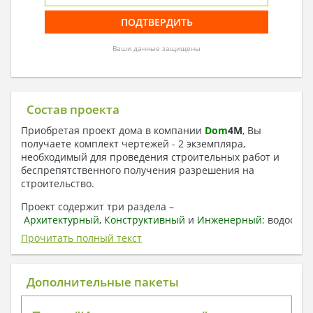
Ваши данные защищены
Состав проекта
Приобретая проект дома в компании
Dom
4
M
, Вы
получаете комплект чертежей - 2 экземпляра,
необходимый для проведения строительных работ и
беспрепятственного получения разрешения на
строительство.
Проект содержит три раздела –
Архитектурный
,
Конструктивный
и
Инженерный:
водоснаб
отопление, вентиляция, канализация,
Прочитать полный текст
электроснабжение (приобретается за дополнительную
плату) + Пояснительная записка.
Дополнительные пакеты
1. Архитектурный раздел:
Общие данные по проекту