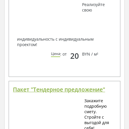
Получить профессиональную консультацию у
Реализуйте
наших специалистов, Вы можете любым
свою
способом связи: закажите обратный звонок,
по viber, e-mail, телефон -
наши контакты
.
Всегда рады Вам помочь!
индивидуальность с индивидуальным
проектом!
20
Цена
: от
BYN / м²
Пакет "Тендерное предложение"
Закажите
подробную
смету.
Стройте с
выгодой для
себя!