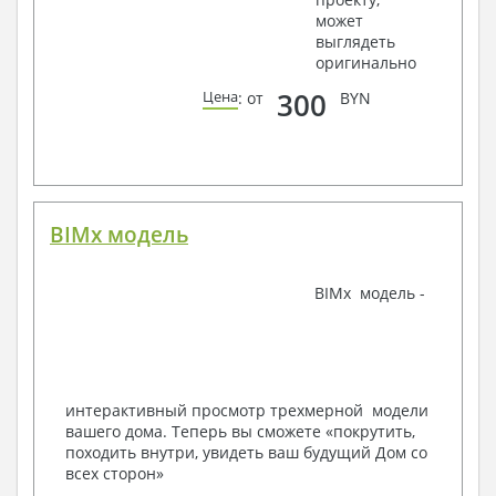
может
Ведомости расхода стали и бетона
выглядеть
3. Инженерный раздел (приобретается по желанию
оригинально
за дополнительную плату):
300
Цена
: от
BYN
Водоснабжение и канализация
Условные обозначения с общими данными
Поэтажная система водоснабжения и
канализации
Аксонометрическая схема водоснабжения и
канализации
BIMx модель
Узлы и спецификация материалов
Отопление, вентиляция
BIMx модель -
Условные обозначения с общими данными
Система вентиляции
Система отопления
Аксонометрическая схема системы отопления
Тепловая схема
интерактивный просмотр трехмерной модели
Спецификация материалов
вашего дома. Теперь вы сможете «покрутить,
Электротехнические решения:
походить внутри, увидеть ваш будущий Дом со
всех сторон»
Условные обозначения и общие данные