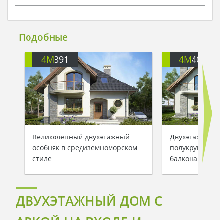
Подобные
4M
391
4M
401
Великолепный двухэтажный
Двухэтажный 
особняк в средиземноморском
полукруглыми
стиле
балконами
ДВУХЭТАЖНЫЙ ДОМ С