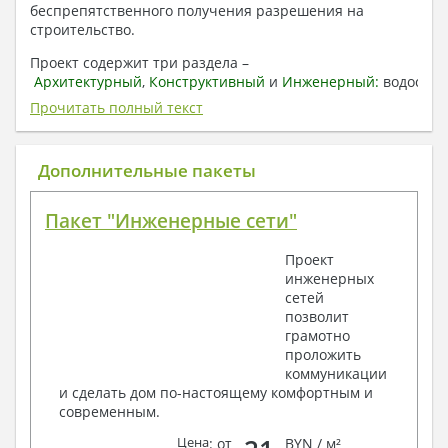
беспрепятственного получения разрешения на
строительство.
Проект содержит три раздела –
Архитектурный
,
Конструктивный
и
Инженерный:
водоснаб
отопление, вентиляция, канализация,
Прочитать полный текст
электроснабжение (приобретается за дополнительную
плату) + Пояснительная записка.
Дополнительные пакеты
1. Архитектурный раздел:
Общие данные по проекту
Пакет "Инженерные сети"
План координационных осей
Поэтажные кладочные планы
Проект
Поэтажные маркировочные планы с
инженерных
экспликацией помещений
сетей
План кровли
позволит
Разрезы и состав конструкций
грамотно
Фасады с ведомостью внешних отделок
проложить
Элементы проемов – спецификация
коммуникации
Ведомость перемычек – сечения и
и сделать дом по-настоящему комфортным и
спецификация
современным.
Экспликация полов
Объемы основных строительных материалов
Цена
: от
BYN / м²