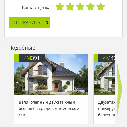
Ваша оценка:
ОТПРАВИТЬ
Подобные
4M
391
4M
401
Великолепный двухэтажный
Двухэтажный 
особняк в средиземноморском
полукруглыми
стиле
балконами