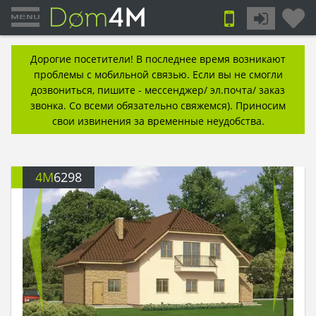
Дорогие посетители! В последнее время возникают
проблемы с мобильной связью. Если вы не смогли
дозвониться, пишите - мессенджер/ эл.почта/ заказ
звонка. Со всеми обязательно свяжемся). Приносим
свои извинения за временные неудобства.
4M
6298