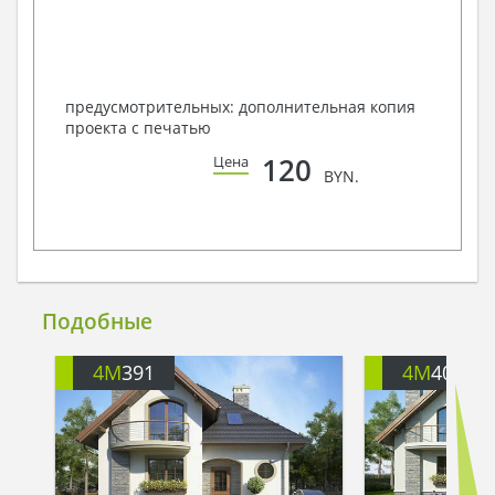
предусмотрительных: дополнительная копия
проекта с печатью
120
Цена
BYN.
Подобные
4M
391
4M
401