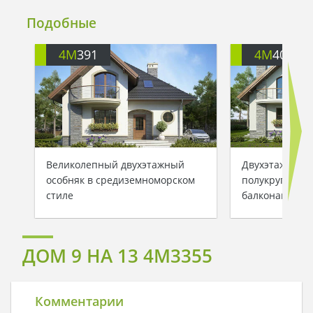
Подобные
4M
391
4M
401
Великолепный двухэтажный
Двухэтажный 
особняк в средиземноморском
полукруглыми
стиле
балконами
ДОМ 9 НА 13 4M3355
Комментарии