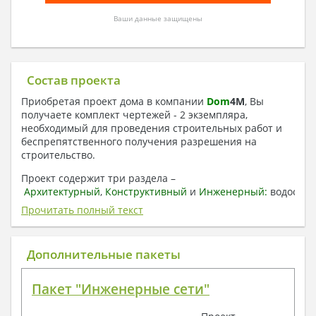
Ваши данные защищены
Состав проекта
Приобретая проект дома в компании
Dom
4
M
, Вы
получаете комплект чертежей - 2 экземпляра,
необходимый для проведения строительных работ и
беспрепятственного получения разрешения на
строительство.
Проект содержит три раздела –
Архитектурный
,
Конструктивный
и
Инженерный:
водоснаб
отопление, вентиляция, канализация,
Прочитать полный текст
электроснабжение (приобретается за дополнительную
плату) + Пояснительная записка.
Дополнительные пакеты
1. Архитектурный раздел:
Общие данные по проекту
Пакет "Инженерные сети"
План координационных осей
Поэтажные кладочные планы