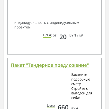
способом связи: закажите обратный звонок,
по viber, e-mail, телефон -
наши контакты
.
Всегда рады Вам помочь!
индивидуальность с индивидуальным
проектом!
20
Цена
: от
BYN / м²
Пакет "Тендерное предложение"
Закажите
подробную
смету.
Стройте с
выгодой для
себя!
660
Цена
BYN.