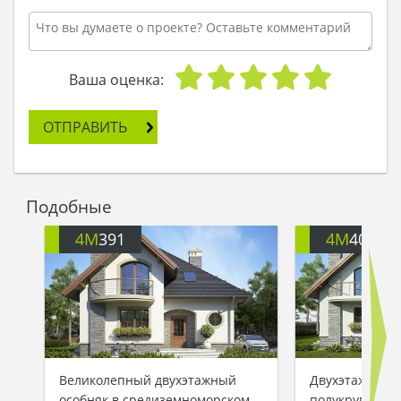
Ваша оценка:
ОТПРАВИТЬ
Подобные
4M
391
4M
401
Великолепный двухэтажный
Двухэтажный 
особняк в средиземноморском
полукруглыми