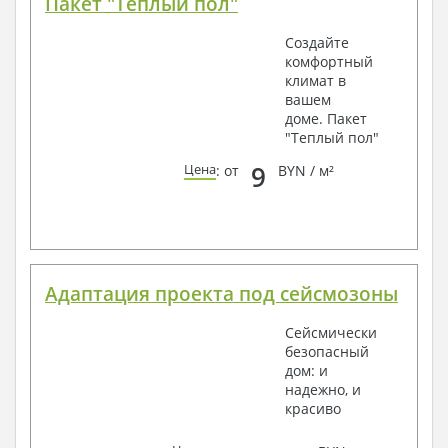
Пакет "Теплый пол"
Создайте
комфортный
климат в
вашем
доме. Пакет
"Теплый пол"
9
Цена
: от
BYN / м²
Адаптация проекта под сейсмозоны
Сейсмически
безопасный
дом: и
надежно, и
красиво