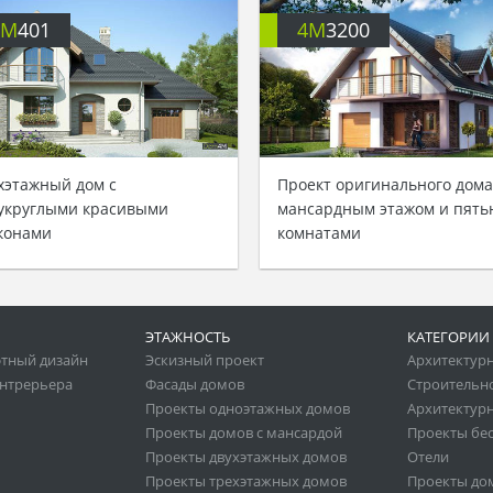
4M
401
4M
3200
хэтажный дом с
Проект оригинального дома
укруглыми красивыми
мансардным этажом и пять
конами
комнатами
ЭТАЖНОСТЬ
КАТЕГОРИИ
тный дизайн
Эскизный проект
Архитектур
нтрерьера
Фасады домов
Строительн
Проекты одноэтажных домов
Архитектурн
Проекты домов с мансардой
Проекты бе
Проекты двухэтажных домов
Отели
Проекты трехэтажных домов
Проекты до