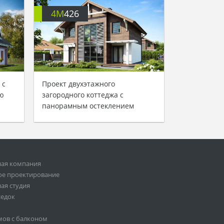
4M
426
 с
Проект двухэтажного
ю
загородного коттеджа с
панорамным остеклением
ная компания
ое проектирование
ая студия
седок
мов с балконом