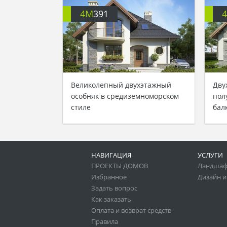
4M
391
Великолепный двухэтажный
Дву
особняк в средиземноморском
пол
стиле
бал
НАВИГАЦИЯ
УСЛУГИ
ПРОЕКТЫ ДОМОВ
Ландшаф
Избранное
Дизайн и
Задать вопрос
Как заказать
Оплата и возврат средств
Правила