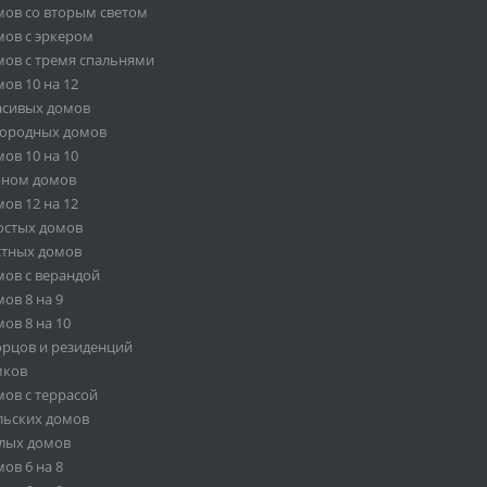
ов со вторым светом
ов с эркером
ов с тремя спальнями
ов 10 на 12
асивых домов
городных домов
ов 10 на 10
оном домов
ов 12 на 12
остых домов
стных домов
ов с верандой
ов 8 на 9
ов 8 на 10
орцов и резиденций
мков
ов с террасой
льских домов
лых домов
ов 6 на 8