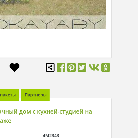
пакеты
Партнеры
чный дом с кухней-студией на
таже
4M2343