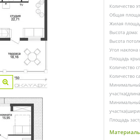
Количество э
Общая площа
Жилая площа
Высота дома:
Высота потолк
Угол наклона 
Площадь кры
Количество с
Количество са
Минимальный
участка(длина
Минимальный
участка(ширин
Площадь заст
Материалы