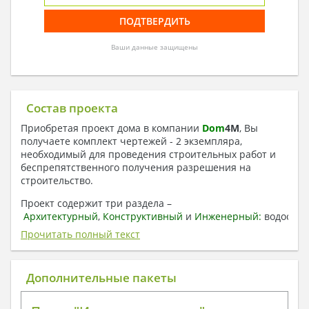
Ваши данные защищены
Состав проекта
Приобретая проект дома в компании
Dom
4
M
, Вы
получаете комплект чертежей - 2 экземпляра,
необходимый для проведения строительных работ и
беспрепятственного получения разрешения на
строительство.
Проект содержит три раздела –
Архитектурный
,
Конструктивный
и
Инженерный:
водоснаб
отопление, вентиляция, канализация,
Прочитать полный текст
электроснабжение (приобретается за дополнительную
плату) + Пояснительная записка.
Дополнительные пакеты
1. Архитектурный раздел:
Общие данные по проекту