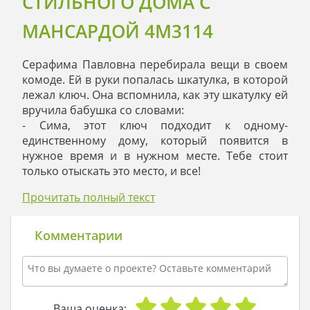
СТИЛЬНОГО ДОМА С
МАНСАРДОЙ 4M3114
Серафима Павловна перебирала вещи в своем
комоде. Ей в руки попалась шкатулка, в которой
лежал ключ. Она вспомнила, как эту шкатулку ей
вручила бабушка со словами:
- Сима, этот ключ подходит к одному-
единственному дому, который появится в
нужное время и в нужном месте. Тебе стоит
только отыскать это место, и все!
Но жизнь Серафимы Павловны была настолько
Прочитать полный текст
насыщенной и интересной, что она забыла про
бабушкину шкатулку. А сейчас она пригласила в
гости внука и сказала ему:
Комментарии
- Егор, эта шкатулка переходит к тебе. Ищи
место, где тебе будет хорошо, и там окажется
твой дом, который ты откроешь вот этим
ключом.
Егор взял шкатулку с ключом и отправился в
Ваша оценка: