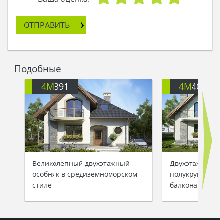
путешествие по Родине. Поля сменялись лугами
и лесами, и когда он добрался до двухсотлетней
ОТПРАВИТЬ
дубовой рощи, то деревья расступились в
стороны, и парень увидел красивый белый дом,
совершенно новый, словно построенный в
аккурат к его визиту.
Подобные
- Надо же, какой чудесный дом! может, ключик к
нему подойдет?
4M
391
4M
401
Егор приложился ключом к замочной скважине
и дверь послушно отворилась. С того дня
юноша остался жить в новом доме, бабулю
приглашал в гости, поскольку места было
много, поил чаем на современной кухне, а в
гостиной они вместе часами рассматривали
старые фотографии…
Великолепный двухэтажный
Двухэтажный 
особняк в средиземноморском
полукруглыми
стиле
балконами