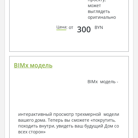
может
Ведомости расхода стали и бетона
выглядеть
3. Инженерный раздел (приобретается по желанию
оригинально
за дополнительную плату):
300
Цена
: от
BYN
Водоснабжение и канализация
Условные обозначения с общими данными
Поэтажная система водоснабжения и
канализации
Аксонометрическая схема водоснабжения и
канализации
BIMx модель
Узлы и спецификация материалов
Отопление, вентиляция
BIMx модель -
Условные обозначения с общими данными
Система вентиляции
Система отопления
Аксонометрическая схема системы отопления
Тепловая схема
интерактивный просмотр трехмерной модели
Спецификация материалов
вашего дома. Теперь вы сможете «покрутить,
Электротехнические решения:
походить внутри, увидеть ваш будущий Дом со
всех сторон»
Условные обозначения и общие данные