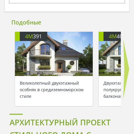
Подобные
4M
391
4M
401
Великолепный двухэтажный
Двухэтажный 
особняк в средиземноморском
полукруглыми
стиле
балконами
АРХИТЕКТУРНЫЙ ПРОЕКТ