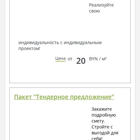
Получить профессиональную консультацию у
Реализуйте
наших специалистов, Вы можете любым
свою
способом связи: закажите обратный звонок,
по viber, e-mail, телефон -
наши контакты
.
Всегда рады Вам помочь!
индивидуальность с индивидуальным
проектом!
20
Цена
: от
BYN / м²
Пакет "Тендерное предложение"
Закажите
подробную
смету.
Стройте с
выгодой для
себя!