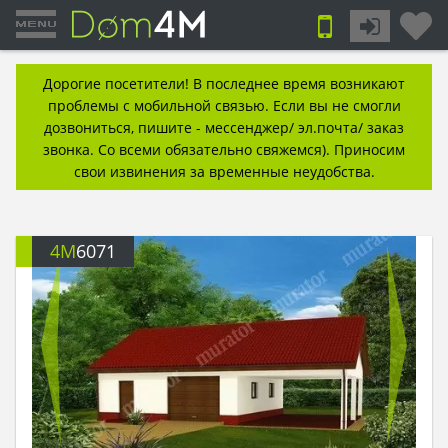
Дорогие посетители! В последнее время возникают
проблемы с мобильной связью. Если вы не смогли
дозвониться, пишите - мессенджер/ эл.почта/ заказ
звонка. Со всеми обязательно свяжемся). Приносим
свои извинения за временные неудобства.
4M
6071