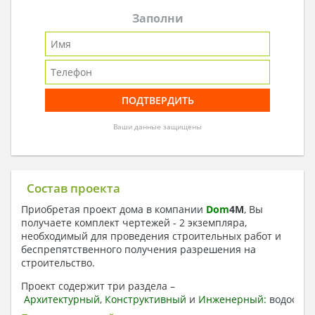
Заполни
Ваши данные защищены
Состав проекта
Приобретая проект дома в компании
Dom
4
M
, Вы
получаете комплект чертежей - 2 экземпляра,
необходимый для проведения строительных работ и
беспрепятственного получения разрешения на
строительство.
Проект содержит три раздела –
Архитектурный
,
Конструктивный
и
Инженерный:
водоснаб
отопление, вентиляция, канализация,