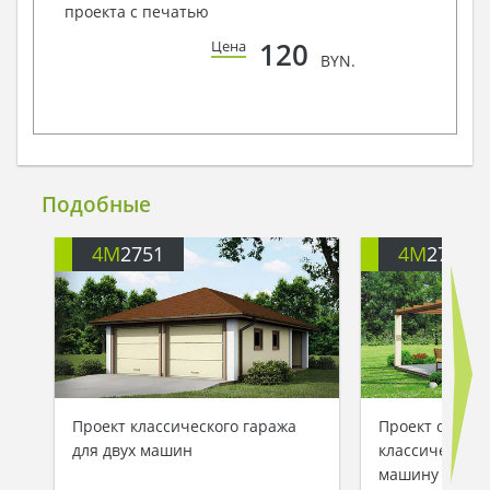
проекта с печатью
120
Цена
BYN.
Подобные
4M
2751
4M
2753
Проект классического гаража
Проект одноэт
для двух машин
классического
машину с уют