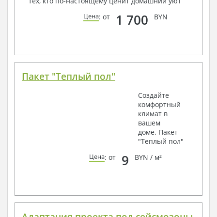
тех, кто по-настоящему ценит домашний уют
1 700
Цена
: от
BYN
Пакет "Теплый пол"
Создайте
комфортный
климат в
вашем
доме. Пакет
"Теплый пол"
9
Цена
: от
BYN / м²
Адаптация проекта под сейсмозоны