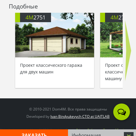
Подобные
4M
2751
4M
2753
Проект классического гаража
Проект одноэт
для двух машин
классического
машину с уют
© 2010-2021 Dom4M. Все права защищены
Developed by
Ivan Bindyukevych CTO at UAITLAB
This site is protected by reCAPTCHA and the Google
Privacy Policy
and
Terms of Service
apply
ЗАКАЗАТЬ
Информация