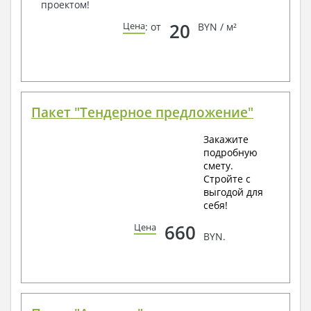
проектом!
20
Цена
: от
BYN / м²
Пакет "Тендерное предложение"
Закажите
подробную
смету.
Стройте с
выгодой для
себя!
660
Цена
BYN.