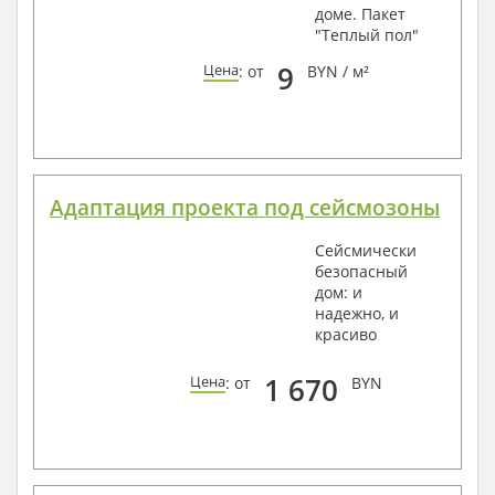
доме. Пакет
"Теплый пол"
9
Цена
: от
BYN / м²
Адаптация проекта под сейсмозоны
Сейсмически
безопасный
дом: и
надежно, и
красиво
1 670
Цена
: от
BYN