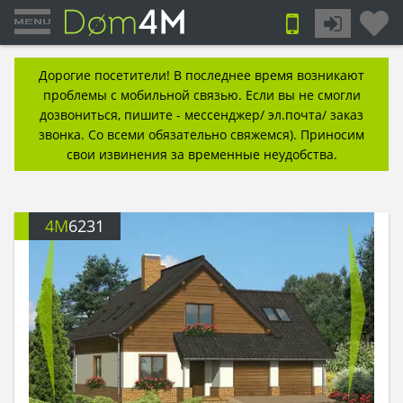
Дорогие посетители! В последнее время возникают
проблемы с мобильной связью. Если вы не смогли
дозвониться, пишите - мессенджер/ эл.почта/ заказ
звонка. Со всеми обязательно свяжемся). Приносим
свои извинения за временные неудобства.
4M
6231