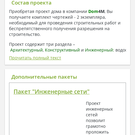
Состав проекта
Приобретая проект дома в компании
Dom
4
M
, Вы
получаете комплект чертежей - 2 экземпляра,
необходимый для проведения строительных работ и
беспрепятственного получения разрешения на
строительство.
Проект содержит три раздела –
Архитектурный
,
Конструктивный
и
Инженерный:
водоснаб
отопление, вентиляция, канализация,
Прочитать полный текст
электроснабжение (приобретается за дополнительную
плату) + Пояснительная записка.
Дополнительные пакеты
1. Архитектурный раздел:
Общие данные по проекту
Пакет "Инженерные сети"
План координационных осей
Поэтажные кладочные планы
Проект
Поэтажные маркировочные планы с
инженерных
экспликацией помещений
сетей
План кровли
позволит
Разрезы и состав конструкций
грамотно
Фасады с ведомостью внешних отделок
проложить
Элементы проемов – спецификация