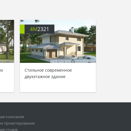
4M
2321
ых
Стильное современное
двухэтажное здание
ная компания
ое проектирование
ая студия