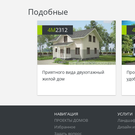
Подобные
4M
2312
Приятного вида двухэтажный
Про
жилой дом
удо
НАВИГАЦИЯ
УСЛУГИ
ПРОЕКТЫ ДОМОВ
Ландшаф
Избранное
Дизайн и
Задать вопрос