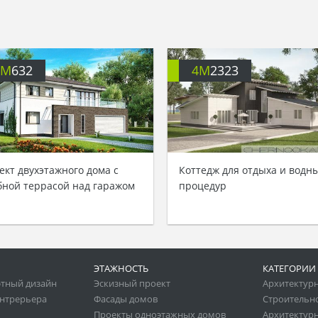
4M
632
4M
2323
ект двухэтажного дома с
Коттедж для отдыха и водн
бной террасой над гаражом
процедур
ЭТАЖНОСТЬ
КАТЕГОРИИ
тный дизайн
Эскизный проект
Архитектур
нтрерьера
Фасады домов
Строительн
Проекты одноэтажных домов
Архитектурн