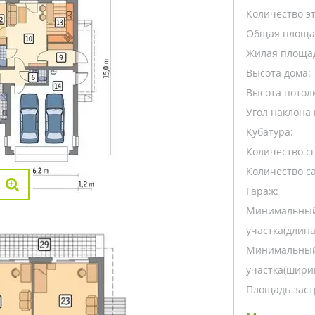
Количество э
Общая площа
Жилая площа
Высота дома:
Высота потолк
Угол наклона 
Кубатура:
Количество с
Количество са
Гараж:
Минимальный
участка(длина
Минимальный
участка(ширин
Площадь заст