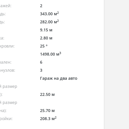
тажей:
2
2
дь:
343.00 м
2
дь:
282.00 м
9.15 м
а:
2.80 м
кровли:
25 °
3
1498.00 м
пален:
6
нузлов:
3
Гараж на два авто
 размер
):
22.50 м
 размер
а):
25.70 м
2
ройки:
208.3 м