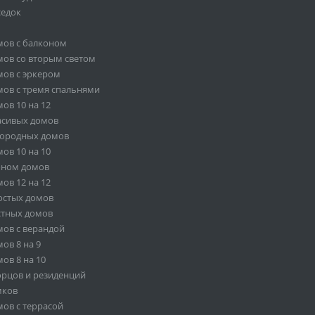
седок
мов с балконом
ов со вторым светом
ов с эркером
ов с тремя спальнями
ов 10 на 12
асивых домов
городных домов
ов 10 на 10
оном домов
ов 12 на 12
остых домов
стных домов
ов с верандой
ов 8 на 9
ов 8 на 10
орцов и резиденций
мков
ов с террасой