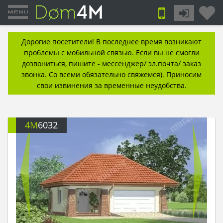
Дорогие посетители! В последнее время возникают
проблемы с мобильной связью. Если вы не смогли
дозвониться, пишите - мессенджер/ эл.почта/ заказ
звонка. Со всеми обязательно свяжемся). Приносим
свои извинения за временные неудобства.
4M
6032