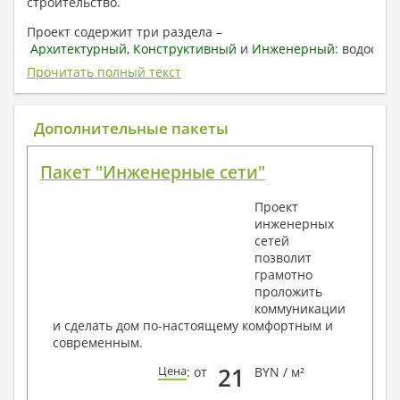
строительство.
Проект содержит три раздела –
Архитектурный
,
Конструктивный
и
Инженерный:
водоснаб
отопление, вентиляция, канализация,
Прочитать полный текст
электроснабжение (приобретается за дополнительную
плату) + Пояснительная записка.
Дополнительные пакеты
1. Архитектурный раздел:
Общие данные по проекту
Пакет "Инженерные сети"
План координационных осей
Поэтажные кладочные планы
Проект
Поэтажные маркировочные планы с
инженерных
экспликацией помещений
сетей
План кровли
позволит
Разрезы и состав конструкций
грамотно
Фасады с ведомостью внешних отделок
проложить
Элементы проемов – спецификация
коммуникации
Ведомость перемычек – сечения и
и сделать дом по-настоящему комфортным и
спецификация
современным.
Экспликация полов
Объемы основных строительных материалов
21
Цена
: от
BYN / м²
Архитектурные узлы в конструкциях