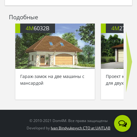
Подобные
4M
6032B
4M
2751
Гараж-замок на две машины с
Проект класси
мансардой
для двух маш
© 2010-2021 Dom4M. Все права защищены
Developed by
Ivan Bindyukevych CTO at UAITLAB