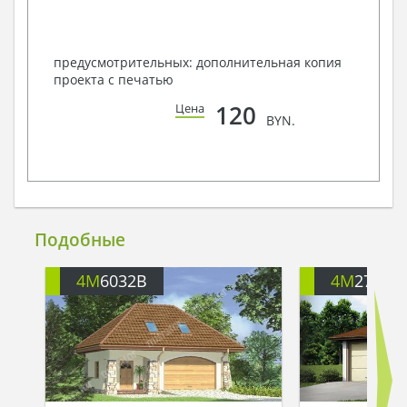
предусмотрительных: дополнительная копия
проекта с печатью
120
Цена
BYN.
Подобные
4M
6032B
4M
2751