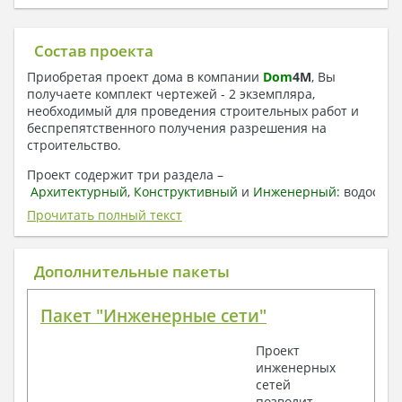
Состав проекта
Приобретая проект дома в компании
Dom
4
M
, Вы
получаете комплект чертежей - 2 экземпляра,
необходимый для проведения строительных работ и
беспрепятственного получения разрешения на
строительство.
Проект содержит три раздела –
Архитектурный
,
Конструктивный
и
Инженерный:
водоснаб
отопление, вентиляция, канализация,
Прочитать полный текст
электроснабжение (приобретается за дополнительную
плату) + Пояснительная записка.
Дополнительные пакеты
1. Архитектурный раздел:
Общие данные по проекту
Пакет "Инженерные сети"
План координационных осей
Поэтажные кладочные планы
Проект
Поэтажные маркировочные планы с
инженерных
экспликацией помещений
сетей
План кровли
позволит