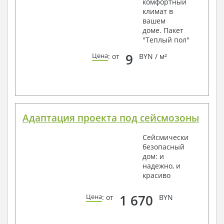
комфортный
климат в
вашем
доме. Пакет
"Теплый пол"
9
Цена
: от
BYN / м²
Адаптация проекта под сейсмозоны
Сейсмически
безопасный
дом: и
надежно, и
красиво
1 670
Цена
: от
BYN