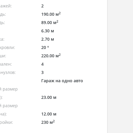
тажей:
2
2
дь:
190.00 м
2
дь:
89.00 м
6.30 м
а:
2.70 м
кровли:
20 °
2
ши:
220.00 м
пален:
4
нузлов:
3
Гараж на одно авто
 размер
):
23.00 м
 размер
а):
12.00 м
2
ройки:
230 м