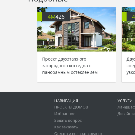
4M
426
Проект двухэтажного
Дву
загородного коттеджа с
эне
панорамным остеклением
узк
НАВИГАЦИЯ
УСЛУГИ
ПРОЕКТЫ ДОМОВ
Ландшаф
Избранное
Дизайн и
Задать вопрос
Как заказать
Оплата и возврат средств