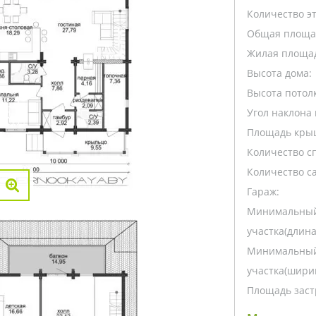
Количество э
Общая площа
Жилая площа
Высота дома:
Высота потолк
Угол наклона 
Площадь кры
Количество с
Количество са
Гараж:
Минимальный
участка(длина
Минимальный
участка(ширин
Площадь заст