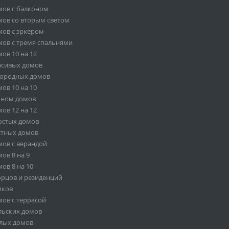
мов с балконом
ов со вторым светом
ов с эркером
ов с тремя спальнями
ов 10 на 12
асивых домов
городных домов
ов 10 на 10
оном домов
ов 12 на 12
остых домов
стных домов
ов с верандой
ов 8 на 9
ов 8 на 10
орцов и резиденций
мков
ов с террасой
льских домов
лых домов