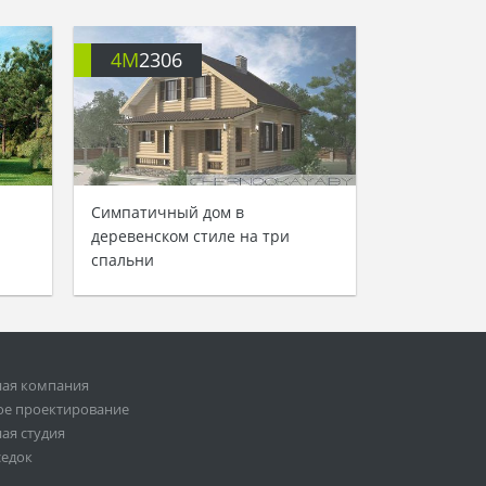
4M
2306
Симпатичный дом в
деревенском стиле на три
спальни
ная компания
ое проектирование
ая студия
седок