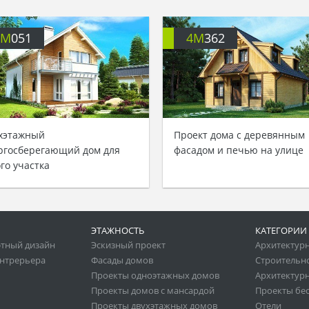
4M
051
4M
362
хэтажный
Проект дома с деревянным
ргосберегающий дом для
фасадом и печью на улице
ого участка
ЭТАЖНОСТЬ
КАТЕГОРИИ
тный дизайн
Эскизный проект
Архитектур
нтрерьера
Фасады домов
Строительн
Проекты одноэтажных домов
Архитектурн
Проекты домов с мансардой
Проекты бе
Проекты двухэтажных домов
Отели