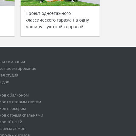
Проект одноэтажного
классического гаража на одну
машину с уютной террасой
ная компания
ое проектирование
ая студия
седок
мов с балконом
ов со вторым светом
ов с эркером
ов с тремя спальнями
ов 10 на 12
асивых домов
городных домов