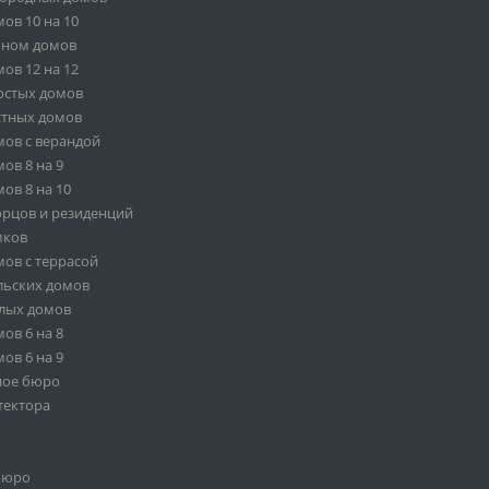
ов 10 на 10
оном домов
ов 12 на 12
остых домов
стных домов
ов с верандой
ов 8 на 9
ов 8 на 10
орцов и резиденций
мков
ов с террасой
льских домов
лых домов
ов 6 на 8
ов 6 на 9
ное бюро
тектора
бюро