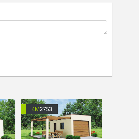
4M
2753