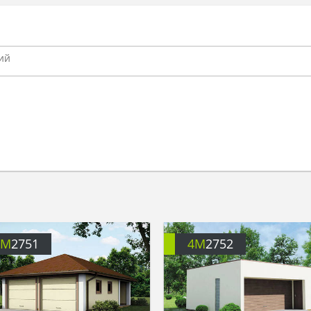
4M
2751
4M
2752