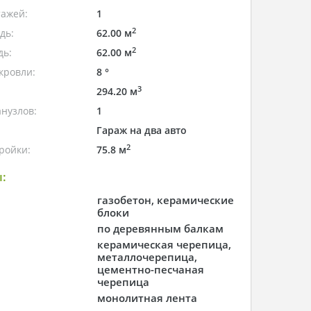
тажей:
1
2
дь:
62.00 м
2
дь:
62.00 м
кровли:
8 °
3
294.20 м
нузлов:
1
Гараж на два авто
2
ройки:
75.8 м
:
газобетон, керамические
блоки
по деревянным балкам
керамическая черепица,
металлочерепица,
цементно-песчаная
черепица
монолитная лента