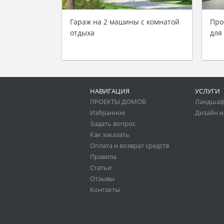
Гараж на 2 машины с комнатой
Про
отдыха
для
НАВИГАЦИЯ
УСЛУГИ
ПРОЕКТЫ ДОМОВ
Ландшаф
Избранное
Дизайн и
Задать вопрос
Как заказать
Оплата и возврат средств
Правила
Статьи
Отзывы
Контакты