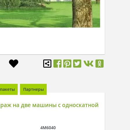
пакеты
Партнеры
араж на две машины с односкатной
4M6040