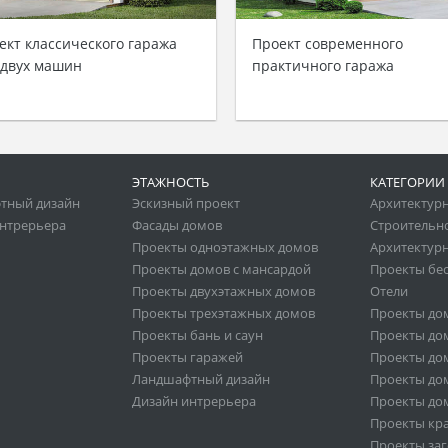
ект классического гаража
Проект современного
 двух машин
практичного гаража
ЭТАЖНОСТЬ
КАТЕГОРИИ
тный дизайн
Эскизный проект
Архитектур
нтрерьера
Фасады домов
Строительн
Проекты одноэтажных домов
Архитектурн
Проекты домов с мансардой
Проекты бе
Проекты двухэтажных домов
Отели
Проекты трехэтажных домов
Проекты до
Проекты бань и саун
Проекты дом
Проекты гаражей
Проекты дом
Ландшафтный дизайн
Проекты дом
Дизайн интрерьера
Проекты дом
Проекты кр
Проекты за