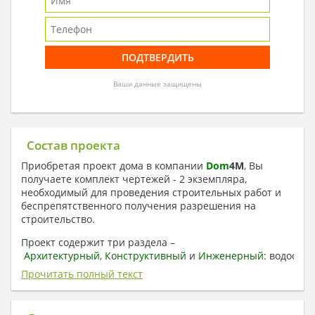
Ваши данные защищены
Состав проекта
Приобретая проект дома в компании
Dom
4
M
, Вы
получаете комплект чертежей - 2 экземпляра,
необходимый для проведения строительных работ и
беспрепятственного получения разрешения на
строительство.
Проект содержит три раздела –
Архитектурный
,
Конструктивный
и
Инженерный:
водоснаб
отопление, вентиляция, канализация,
Прочитать полный текст
электроснабжение (приобретается за дополнительную
плату) + Пояснительная записка.