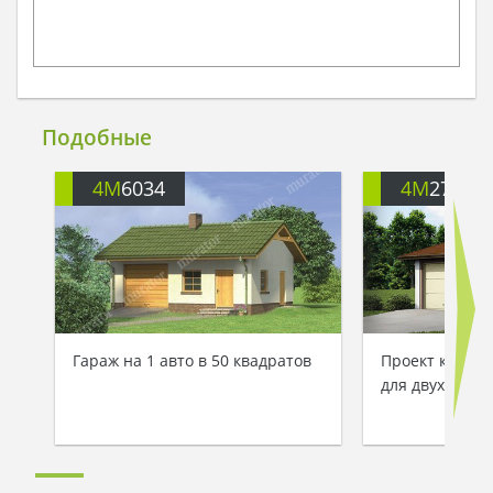
Подобные
4M
6034
4M
2751
Гараж на 1 авто в 50 квадратов
Проект класси
для двух маш