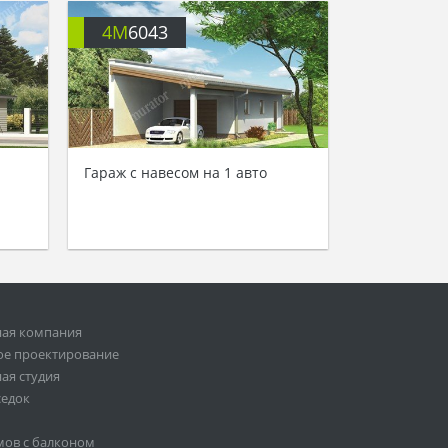
4M
6043
Гараж с навесом на 1 авто
ная компания
ое проектирование
ая студия
седок
мов с балконом