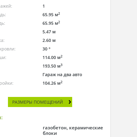
тажей:
1
2
дь:
65.95 м
2
дь:
65.95 м
5.47 м
а:
2.60 м
кровли:
30 °
2
ши:
114.00 м
3
193.50 м
Гараж на два авто
2
ройки:
104.26 м
РАЗМЕРЫ ПОМЕЩЕНИЙ
:
газобетон, керамические
блоки