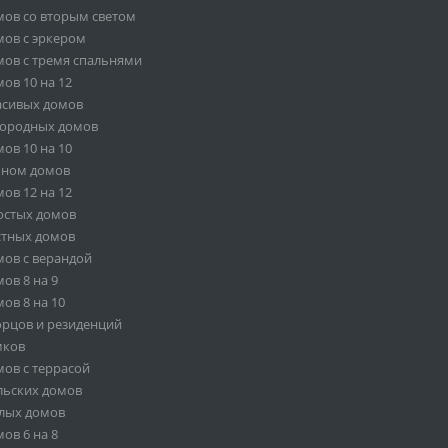
ов со вторым светом
ов с эркером
ов с тремя спальнями
ов 10 на 12
асивых домов
городных домов
ов 10 на 10
оном домов
ов 12 на 12
остых домов
стных домов
ов с верандой
ов 8 на 9
ов 8 на 10
орцов и резиденций
мков
ов с террасой
льских домов
лых домов
ов 6 на 8