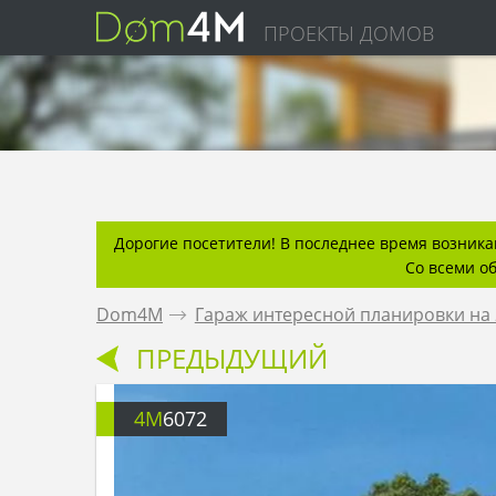
ПРОЕКТЫ ДОМОВ
Дорогие посетители! В последнее время возникаю
Со всеми о
Dom4M
.
Гараж интересной планировки на 
ПРЕДЫДУЩИЙ
4M
6072