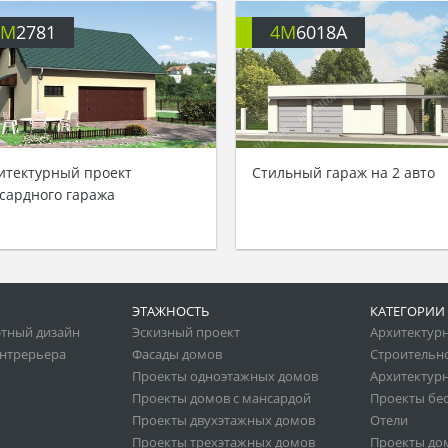
4M
2781
4M
6018A
итектурный проект
Стильный гараж на 2 авто
сардного гаража
ЭТАЖНОСТЬ
КАТЕГОРИИ
тный дизайн
Эскизный проект
Архитектур
нтрерьера
Фасады домов
Строительн
Проекты одноэтажных домов
Архитектурн
Проекты домов с мансардой
Проекты бе
Проекты двухэтажных домов
Отели
Проекты трехэтажных домов
Проекты до