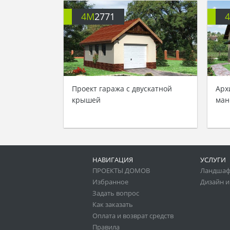
4M
2771
Проект гаража с двускатной
Арх
крышей
ман
НАВИГАЦИЯ
УСЛУГИ
ПРОЕКТЫ ДОМОВ
Ландшаф
Избранное
Дизайн и
Задать вопрос
Как заказать
Оплата и возврат средств
Правила