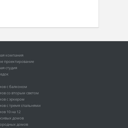
ная компания
ое проектирование
ая студия
седок
мов с балконом
ов со вторым светом
ов с эркером
ов с тремя спальнями
ов 10 на 12
асивых домов
городных домов