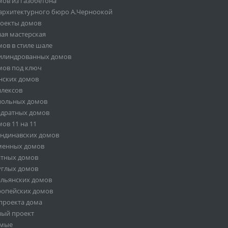
ов из газобетона
архитектурного бюро А.Черноокой
роекты домов
ая мастерская
ов в стиле шале
илиндрованных домов
мов под ключ
нских домов
плексов
польных домов
адратных домов
ов 11 на 11
андинавских домов
менных домов
итных домов
углых домов
альянских домов
ропейских домов
проекта дома
ный проект
емые