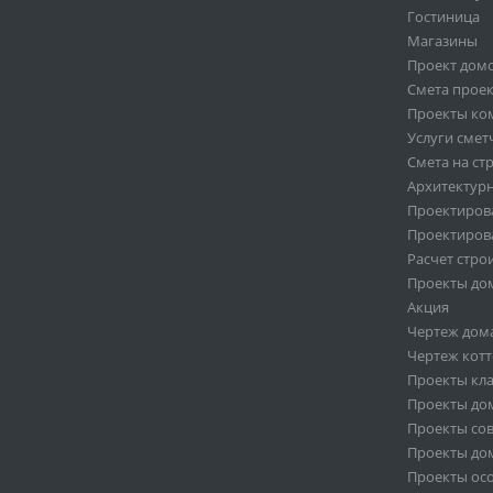
Гостиница
Магазины
Проект домо
Смета проек
Проекты ко
Услуги смет
Смета на ст
Архитектур
Проектиров
Проектиров
Расчет стро
Проекты до
Акция
Чертеж дом
Чертеж кот
Проекты кла
Проекты дом
Проекты со
Проекты до
Проекты осо