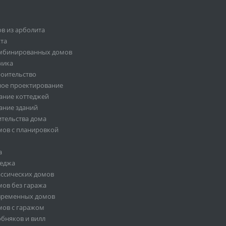
в из арболита
та
мбинированных домов
чика
роительство
ное проектирование
ание коттеджей
ание зданий
ительства дома
мов с планировкой
а
теджа
ссических домов
ов без гаража
временных домов
мов с гаражом
бняков и вилл