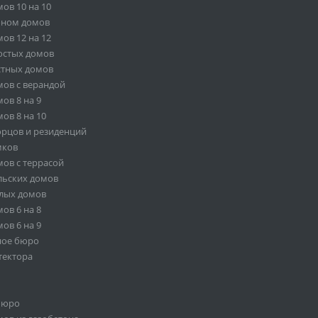
ов 10 на 10
оном домов
ов 12 на 12
остых домов
стных домов
ов с верандой
ов 8 на 9
ов 8 на 10
орцов и резиденций
мков
ов с террасой
льских домов
лых домов
ов 6 на 8
ов 6 на 9
ное бюро
тектора
бюро