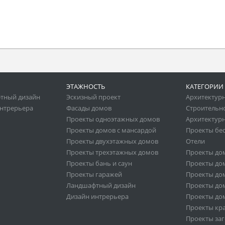
ЭТАЖНОСТЬ
КАТЕГОРИИ
тный дизайн
Эскизный проект
Архитектур
нтрерьера
Фасады домов
Строительн
Проекты одноэтажных домов
Архитектурн
Проекты домов с мансардой
Проекты бе
Проекты двухэтажных домов
Отели
Проекты трехэтажных домов
Проекты до
Проекты бань и саун
Проекты дом
Проекты гаражей
Проекты дом
Ландшафтный дизайн
Проекты дом
Дизайн интрерьера
Проекты дом
Проекты кр
Проекты за