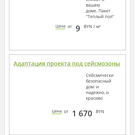
вашем
доме. Пакет
"Теплый пол"
9
Цена
: от
BYN / м²
Адаптация проекта под сейсмозоны
Сейсмически
безопасный
дом: и
надежно, и
красиво
1 670
Цена
: от
BYN