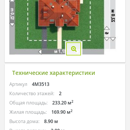
Технические характеристики
Артикул
4M3513
Количество этажей:
2
2
Общая площадь:
233.20 м
2
Жилая площадь:
169.90 м
Высота дома:
8.90 м