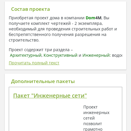
Состав проекта
Приобретая проект дома в компании
Dom
4
M
, Вы
получаете комплект чертежей - 2 экземпляра,
необходимый для проведения строительных работ и
беспрепятственного получения разрешения на
строительство.
Проект содержит три раздела –
Архитектурный
,
Конструктивный
и
Инженерный:
водоснаб
отопление, вентиляция, канализация,
Прочитать полный текст
электроснабжение (приобретается за дополнительную
плату) + Пояснительная записка.
Дополнительные пакеты
1. Архитектурный раздел:
Общие данные по проекту
Пакет "Инженерные сети"
План координационных осей
Поэтажные кладочные планы
Проект
Поэтажные маркировочные планы с
инженерных
экспликацией помещений
сетей
План кровли
позволит
Разрезы и состав конструкций
грамотно
Фасады с ведомостью внешних отделок