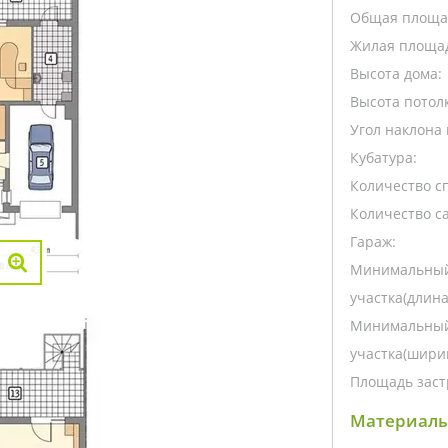
Общая площа
Жилая площа
Высота дома:
Высота потолк
Угол наклона 
Кубатура:
Количество с
Количество са
Гараж:
Минимальный
участка(длина
Минимальный
участка(ширин
Площадь заст
Материалы