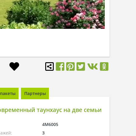
пакеты
Партнеры
временный таунхаус на две семьи
4M6005
тажей:
3