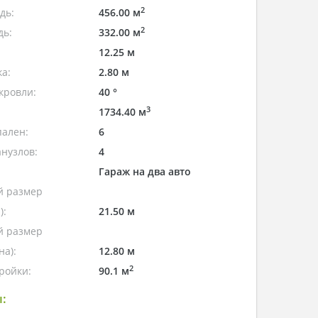
2
дь:
456.00 м
2
дь:
332.00 м
12.25 м
а:
2.80 м
кровли:
40 °
3
1734.40 м
пален:
6
нузлов:
4
Гараж на два авто
 размер
):
21.50 м
 размер
а):
12.80 м
2
ройки:
90.1 м
: