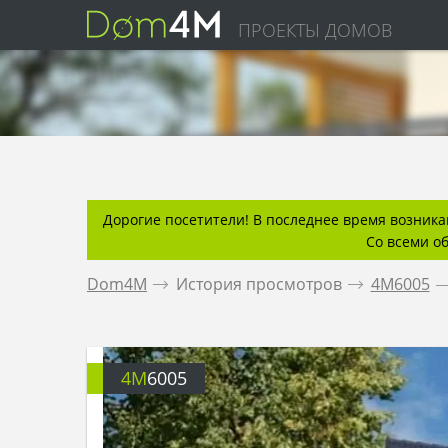
ПРОЕКТЫ ДОМОВ
Дорогие посетители! В последнее время возникаю
Со всеми о
Dom4M
.
История просмотров
.
4M6005
.
4M
6005