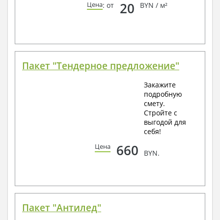
20
Цена
: от
BYN / м²
Пакет "Тендерное предложение"
Закажите
подробную
смету.
Стройте с
выгодой для
себя!
660
Цена
BYN.
Пакет "Антилед"