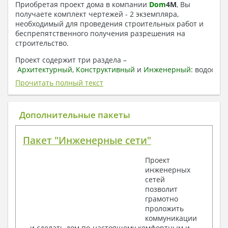
Приобретая проект дома в компании
Dom
4
M
, Вы
получаете комплект чертежей - 2 экземпляра,
необходимый для проведения строительных работ и
беспрепятственного получения разрешения на
строительство.
Проект содержит три раздела –
Архитектурный
,
Конструктивный
и
Инженерный:
водоснаб
отопление, вентиляция, канализация,
Прочитать полный текст
электроснабжение (приобретается за дополнительную
плату) + Пояснительная записка.
Дополнительные пакеты
1. Архитектурный раздел:
Общие данные по проекту
Пакет "Инженерные сети"
План координационных осей
Поэтажные кладочные планы
Проект
Поэтажные маркировочные планы с
инженерных
экспликацией помещений
сетей
План кровли
позволит
Разрезы и состав конструкций
грамотно
Фасады с ведомостью внешних отделок
проложить
Элементы проемов – спецификация
коммуникации
Ведомость перемычек – сечения и
и сделать дом по-настоящему комфортным и