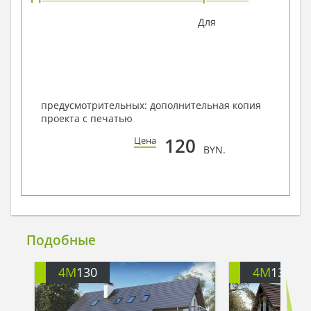
Для
предусмотрительных: дополнительная копия
проекта с печатью
120
Цена
BYN.
Подобные
4M
130
4M
136