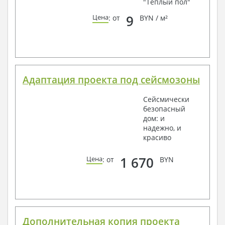
"Теплый пол"
9
Цена
: от
BYN / м²
Адаптация проекта под сейсмозоны
Сейсмически
безопасный
дом: и
надежно, и
красиво
1 670
Цена
: от
BYN
Дополнительная копия проекта