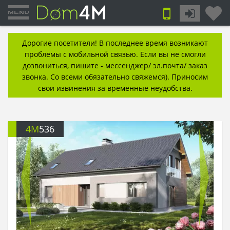
Дорогие посетители! В последнее время возникают
проблемы с мобильной связью. Если вы не смогли
дозвониться, пишите - мессенджер/ эл.почта/ заказ
звонка. Со всеми обязательно свяжемся). Приносим
свои извинения за временные неудобства.
4M
536