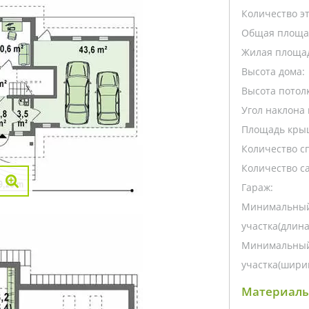
Количество э
Общая площа
Жилая площа
Высота дома:
Высота потолк
Угол наклона 
Площадь кры
Количество с
Количество са
Гараж:
Минимальный
участка(длина
Минимальный
участка(ширин
Материалы