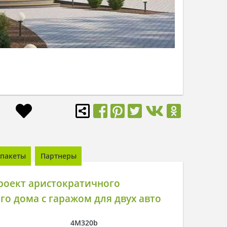
пакеты
Партнеры
роект аристократичного
го дома с гаражом для двух авто
4M320b