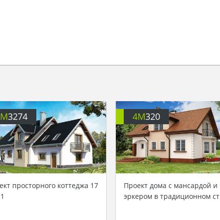
4M
3274
4M
320
ект просторного коттеджа 17
Проект дома с мансардой и
11
эркером в традиционном с