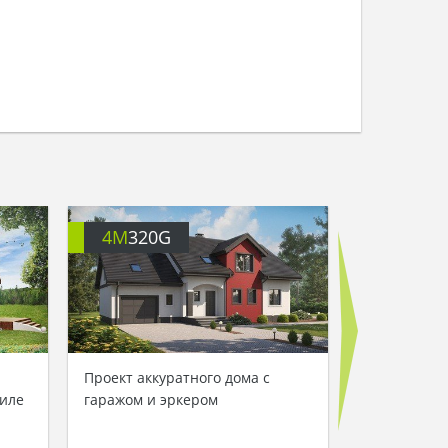
4M
320G
4M
320
Проект аккуратного дома с
Проект дома
тиле
гаражом и эркером
необычной 