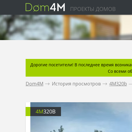
ПРОЕКТЫ ДОМОВ
Дорогие посетители! В последнее время возникаю
Со всеми о
Dom4M
.
История просмотров
.
4M320b
.
4M
320B