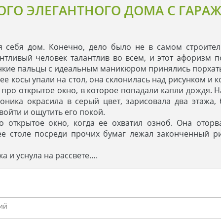
ОГО ЭЛЕГАНТНОГО ДОМА С ГАРАЖ
себя дом. Конечно, дело было не в самом строитель
нтливый человек талантлив во всем, и этот афоризм 
тонкие пальцы с идеальным маникюром принялись порхать
е косы упали на стол, она склонилась над рисунком и к
 про открытое окно, в которое попадали капли дождя. 
ника окрасила в серый цвет, зарисовала два этажа,
войти и ощутить его покой.
 открытое окно, когда ее охватил озноб. Она оторва
 ее столе посреди прочих бумаг лежал законченный р
ка и уснула на рассвете….