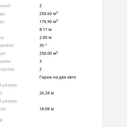
тажей:
2
2
дь:
258.60 м
2
дь:
178.90 м
8.11 м
а:
2.80 м
кровли:
35 °
2
ши:
258.00 м
пален:
3
нузлов:
2
Гараж на два авто
 размер
):
26.28 м
 размер
а):
18.08 м
: