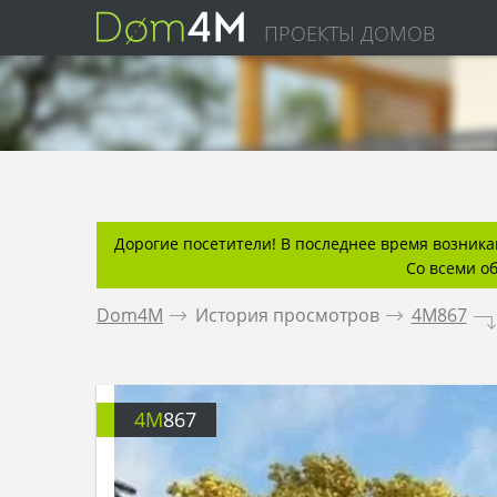
ПРОЕКТЫ ДОМОВ
Дорогие посетители! В последнее время возникаю
Со всеми о
Dom4M
.
История просмотров
.
4M867
.
4M
867