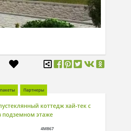
пакеты
Партнеры
устеклянный коттедж хай-тек с
в подземном этаже
4M867