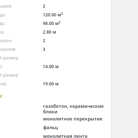
тажей:
2
2
дь:
120.00 м
2
дь:
98.00 м
а:
2.80 м
пален:
2
нузлов:
3
 размер
):
14.00 м
 размер
а):
19.00 м
:
газобетон, керамические
блоки
монолитное перекрытие
фальц
монолитная лента