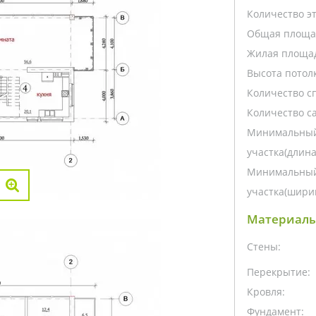
Количество э
Общая площа
Жилая площа
Высота потолк
Количество с
Количество са
Минимальный
участка(длина
Минимальный
участка(ширин
Материалы
Стены:
Перекрытие:
Кровля:
Фундамент: