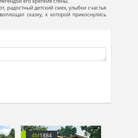
 легендой его крепкие стены.
т, радостный детский смех, улыбки счастья
 воплощал сказку, к которой прикоснулись
4M
1884