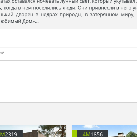
мнатах оставался ночевать лунный свет, который укутывал
, когда в нем поселились люди. Они привнесли в него ую
ленький дворец в недрах природы, в затерянном миру,
ш любимый Дом»…
4M
2319
4M
1856