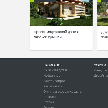
Проект модерновой дачи с
Дву
плоской крышей
жил
НАВИГАЦИЯ
УСЛУГИ
ПРОЕКТЫ ДОМОВ
Ландшаф
Избранное
Дизайн и
Задать вопрос
Как заказать
Оплата и возврат средств
Правила
Статьи
Отзывы