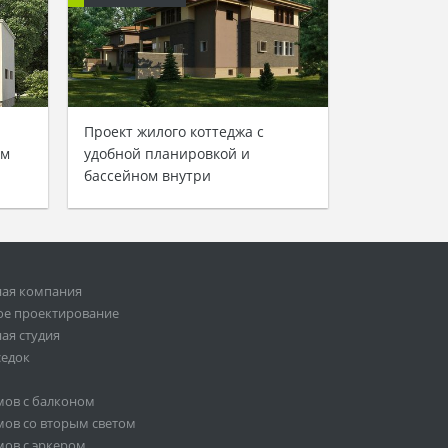
Проект жилого коттеджа с
ом
удобной планировкой и
бассейном внутри
ная компания
ое проектирование
ая студия
седок
мов с балконом
ов со вторым светом
ов с эркером