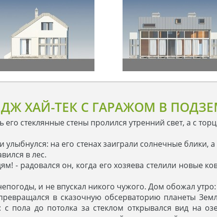
ДЖ ХАЙ-ТЕК С ГАРАЖОМ В ПОДЗ
 его стеклянные стены пролился утренний свет, а с тор
и улыбнулся: на его стенах заиграли солнечные блики, а
вился в лес.
! - радовался он, когда его хозяева стелили новые ко
 непогоды, и не впускал никого чужого. Дом обожал утр
н превращался в сказочную обсерваторию планеты Зем
 с пола до потолка за стеклом открывался вид на озе