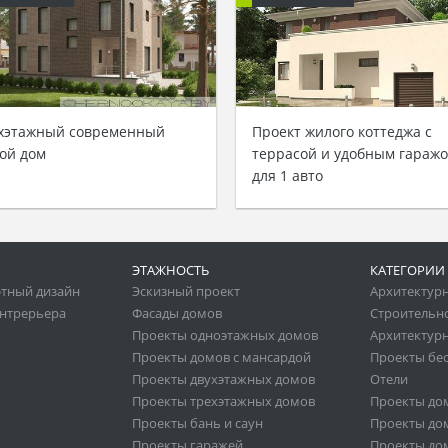
хэтажный современный
Проект жилого коттеджа с
ой дом
террасой и удобным гараж
для 1 авто
ЭТАЖНОСТЬ
КАТЕГОРИИ
тный дизайн
Эскизный проект
Архитектур
нтрерьера
Фасады домов
Строительн
Проекты одноэтажных домов
Архитектурн
Проекты домов с мансардой
Проекты бе
Проекты двухэтажных домов
Отели
Проекты трехэтажных домов
Проекты до
Проекты бань и саун
Проекты дом
Проекты гаражей
Проекты дом