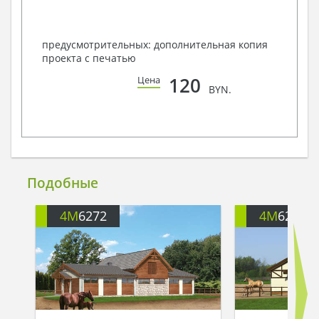
предусмотрительных: дополнительная копия
проекта с печатью
120
Цена
BYN.
Подобные
4M
6272
4M
6273A