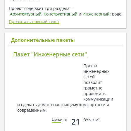
Проект содержит три раздела –
Архитектурный
,
Конструктивный
и
Инженерный:
водоснаб
отопление, вентиляция, канализация,
Прочитать полный текст
электроснабжение (приобретается за дополнительную
плату) + Пояснительная записка.
Дополнительные пакеты
1. Архитектурный раздел:
Общие данные по проекту
Пакет "Инженерные сети"
План координационных осей
Поэтажные кладочные планы
Проект
Поэтажные маркировочные планы с
инженерных
экспликацией помещений
сетей
План кровли
позволит
Разрезы и состав конструкций
грамотно
Фасады с ведомостью внешних отделок
проложить
Элементы проемов – спецификация
коммуникации
Ведомость перемычек – сечения и
и сделать дом по-настоящему комфортным и
спецификация
современным.
Экспликация полов
Объемы основных строительных материалов
21
Цена
: от
BYN / м²
Архитектурные узлы в конструкциях
2. Конструктивный раздел: