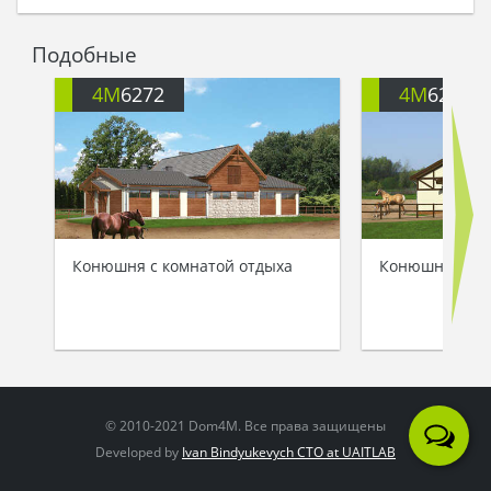
Подобные
4M
6272
4M
6273A
Конюшня с комнатой отдыха
Конюшня с на
© 2010-2021 Dom4M. Все права защищены
Developed by
Ivan Bindyukevych CTO at UAITLAB